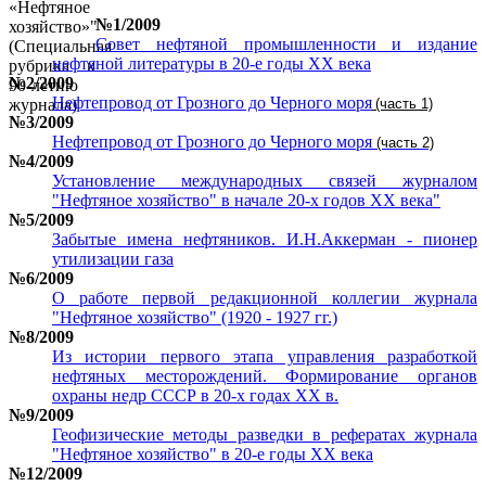
№1/2009
Совет нефтяной промышленности и издание
нефтяной литературы в 20-е годы ХХ века
№2/2009
Нефтепровод от Грозного до Черного моря
(часть 1)
№3/2009
Нефтепровод от Грозного до Черного моря
(часть 2)
№4/2009
Установление международных связей журналом
"Нефтяное хозяйство" в начале 20-х годов ХХ века"
№5/2009
Забытые имена нефтяников. И.Н.Аккерман - пионер
утилизации газа
№6/2009
О работе первой редакционной коллегии журнала
"Нефтяное хозяйство" (1920 - 1927 гг.)
№8/2009
Из истории первого этапа управления разработкой
нефтяных месторождений. Формирование органов
охраны недр СССР в 20-х годах ХХ в.
№9/2009
Геофизические методы разведки в рефератах журнала
"Нефтяное хозяйство" в 20-е годы ХХ века
№12/2009