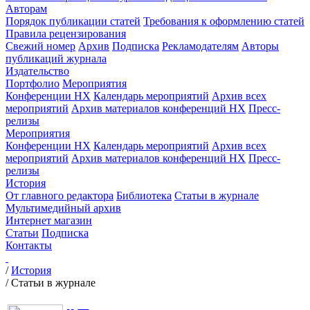
Авторам
Порядок публикации статей
Требования к оформлению статей
Правила рецензирования
Свежий номер
Архив
Подписка
Рекламодателям
Авторы
публикаций журнала
Издательство
Портфолио
Мероприятия
Конференции НХ
Календарь мероприятий
Архив всех
мероприятий
Архив материалов конференций НХ
Пресс-
релизы
Мероприятия
Конференции НХ
Календарь мероприятий
Архив всех
мероприятий
Архив материалов конференций НХ
Пресс-
релизы
История
От главного редактора
Библиотека
Статьи в журнале
Мультимедийный архив
Интернет магазин
Статьи
Подписка
Контакты
/
История
/
Статьи в журнале