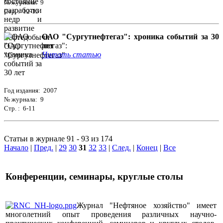
№ журнала: 9
Стр. : 12-15
ОАО "Сургутнефтегаз": хроника событий за 30
лет
Читать статью
Год издания: 2007
№ журнала: 9
Стр. : 6-11
Статьи в журнале 91 - 93 из 174
Начало
|
Пред.
|
29
30
31
32
33
|
След.
|
Конец
|
Все
Конференции, семинары, круглые столы
Журнал "Нефтяное хозяйство" имеет
многолетний опыт проведения различных научно-