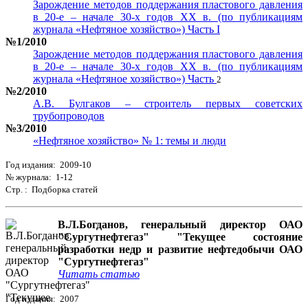
Зарождение методов поддержания пластового давления
в 20-е – начале 30-х годов ХХ в. (по публикациям
журнала «Нефтяное хозяйство») Часть I
№1/2010
Зарождение методов поддержания пластового давления
в 20-е – начале 30-х годов ХХ в. (по публикациям
журнала «Нефтяное хозяйство») Часть
2
№2/2010
А.В. Булгаков – строитель первых советских
трубопроводов
№3/2010
«Нефтяное хозяйство» № 1: темы и люди
Год издания: 2009-10
№ журнала: 1-12
Стр. : Подборка статей
В.Л.Богданов, генеральный директор ОАО
"Сургутнефтегаз" "Текущее состояние
разработки недр и развитие нефтедобычи ОАО
"Сургутнефтегаз"
Читать статью
Год издания: 2007