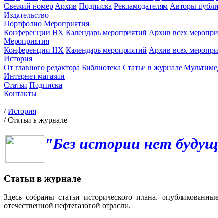
Свежий номер
Архив
Подписка
Рекламодателям
Авторы публи
Издательство
Портфолио
Мероприятия
Конференции НХ
Календарь мероприятий
Архив всех меропр
Мероприятия
Конференции НХ
Календарь мероприятий
Архив всех меропр
История
От главного редактора
Библиотека
Статьи в журнале
Мультиме
Интернет магазин
Статьи
Подписка
Контакты
/
История
/
Статьи в журнале
"Без истории нет будущ
Статьи в журнале
Здесь собраны статьи исторического плана, опубликованны
отечественной нефтегазовой отрасли.