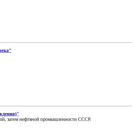
века"
ождения)"
овой, затем нефтяной промышленности СССР.