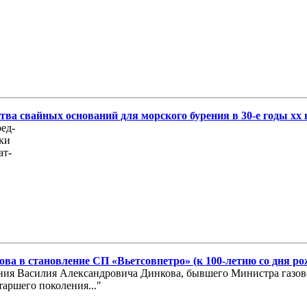
ва свайных оснований для морского бурения в 30-е годы хх 
ед-
дки
ат-
ва в становление СП «Вьетсовпетро» (к 100-летию со дня р
ждения Василия Александровича Динкова, бывшего Министра газ
аршего поколения..."