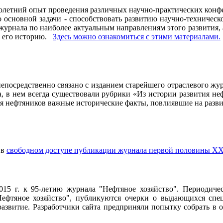
олетний опыт проведения различных научно-практических конфе
основной задачи - способствовать развитию научно-техническо
рнала по наиболее актуальным направлениям этого развития, а 
ь его историю.
Здесь можно ознакомиться с этими материалами
.
осредственно связано с изданием старейшего отраслевого журн
ла, в нем всегда существовали рубрики «Из истории развития 
ия нефтяников важные исторические факты, повлиявшие на разви
 в
свободном доступе публикации журнала первой половины ХХ
2015 г. к 95-летию журнала "Нефтяное хозяйство". Периодич
ефтяное хозяйство", публикуются очерки о выдающихся специ
 развитие. Разработчики сайта предприняли попытку собрать в