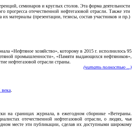
ренций, семинаров и круглых столов. Эта форма деятельности
го прогресса отечественной нефтегазовой отрасли. Также эти
их материалы (презентации, тезисы, состав участников и пр.)
ала «Нефтяное хозяйство», которому в 2015 г. исполнилось 95
нефтяной промышленности», «Памяти выдающихся нефтяников»,
тие нефтегазовой отрасли страны.
(читать полностью ...)
 века
.
ески на сраницах журнала, в ежегодном сборнике «Ветераны.
алистах отечественной нефтегазовой отрасли, о людях, чья
 одном месте эти публикации, сделав их доступными широкому