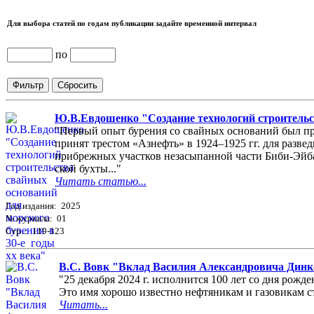
Для выбора статей по годам публикации задайте временной интервал
по
Ю.В.Евдошенко "Создание технологий строительст
"Первый опыт бурения со свайных оснований был пр
принят трестом «Азнефть» в 1924–1925 гг. для разве
прибрежных участков незасыпанной части Биби-Эйб
ской бухты..."
Читать статью...
Год издания: 2025
№ журнала: 01
Стр. : 119-123
В.С. Вовк "Вклад Василия Александровича Динко
"25 декабря 2024 г. исполнится 100 лет со дня ро
Это имя хорошо известно нефтяникам и газовикам ст
Читать...