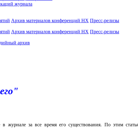
каций журнала
иятий
Архив материалов конференций НХ
Пресс-релизы
иятий
Архив материалов конференций НХ
Пресс-релизы
дийный архив
его"
е в журнале за все время его существования. По этим стат