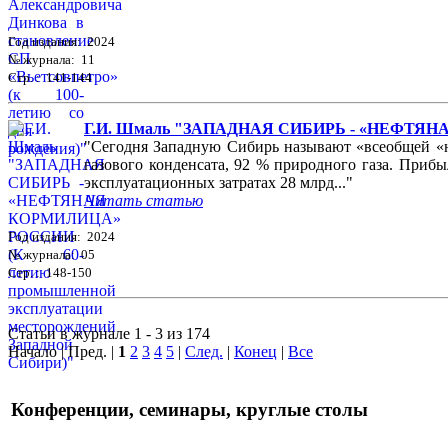
Год издания: 2024
№ журнала: 11
Стр. : 141-144
Г.И. Шмаль "ЗАПАДНАЯ СИБИРЬ - «НЕФТЯНАЯ 
"Сегодня Западную Сибирь называют «всеобщей «не
газового конденсата, 92 % природного газа. Приб
эксплуатационных затратах 28 млрд..."
Читать статью
Год издания: 2024
№ журнала: 05
Стр. : 148-150
Статьи в журнале 1 - 3 из 174
Начало | Пред. |
1
2
3
4
5
|
След.
|
Конец
|
Все
Конференции, семинары, круглые столы