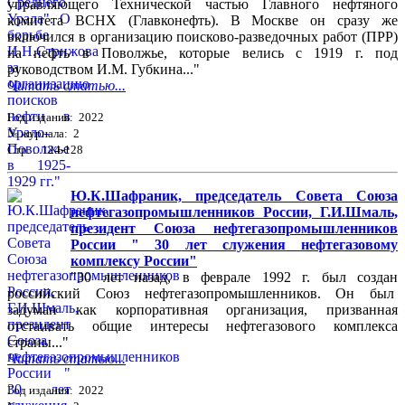
управляющего Технической частью Главного нефтяного
комитета ВСНХ (Главконефть). В Москве он сразу же
включился в организацию поисково-разведочных работ (ПРР)
на нефть в Поволжье, которые велись с 1919 г. под
руководством И.М. Губкина..."
Читать статью...
Год издания: 2022
№ журнала: 2
Стр. : 124-128
Ю.К.Шафраник, председатель Совета Союза
нефтегазопромышленников России, Г.И.Шмаль,
президент Союза нефтегазопромышленников
России " 30 лет служения нефтегазовому
комплексу России"
"30 лет назад, в феврале 1992 г. был создан
российский Союз нефтегазопромышленников. Он был
задуман как корпоративная организация, призванная
отстаивать общие интересы нефтегазового комплекса
страны..."
Читать статью...
Год издания: 2022