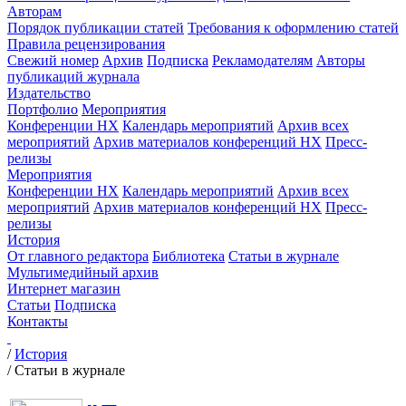
Авторам
Порядок публикации статей
Требования к оформлению статей
Правила рецензирования
Свежий номер
Архив
Подписка
Рекламодателям
Авторы
публикаций журнала
Издательство
Портфолио
Мероприятия
Конференции НХ
Календарь мероприятий
Архив всех
мероприятий
Архив материалов конференций НХ
Пресс-
релизы
Мероприятия
Конференции НХ
Календарь мероприятий
Архив всех
мероприятий
Архив материалов конференций НХ
Пресс-
релизы
История
От главного редактора
Библиотека
Статьи в журнале
Мультимедийный архив
Интернет магазин
Статьи
Подписка
Контакты
/
История
/
Статьи в журнале