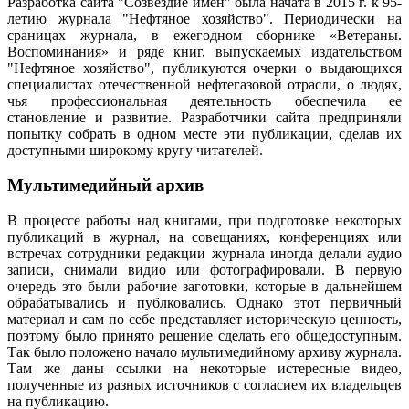
Разработка сайта "Созвездие имен" была начата в 2015 г. к 95-
летию журнала "Нефтяное хозяйство". Периодически на
сраницах журнала, в ежегодном сборнике «Ветераны.
Воспоминания» и ряде книг, выпускаемых издательством
"Нефтяное хозяйство", публикуются очерки о выдающихся
специалистах отечественной нефтегазовой отрасли, о людях,
чья профессиональная деятельность обеспечила ее
становление и развитие. Разработчики сайта предприняли
попытку собрать в одном месте эти публикации, сделав их
доступными широкому кругу читателей.
Мультимедийный архив
В процессе работы над книгами, при подготовке некоторых
публикаций в журнал, на совещаниях, конференциях или
встречах сотрудники редакции журнала иногда делали аудио
записи, снимали видио или фотографировали. В первую
очередь это были рабочие заготовки, которые в дальнейшем
обрабатывались и публковались. Однако этот первичный
материал и сам по себе представляет историческую ценность,
поэтому было принято решение сделать его общедоступным.
Так было положено начало мультимедийному архиву журнала.
Там же даны ссылки на некоторые истересные видео,
полученные из разных источников с согласием их владельцев
на публикацию.