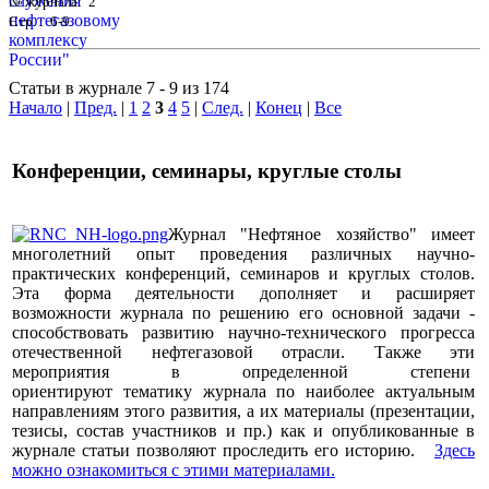
№ журнала: 2
Стр. : 6-9
Статьи в журнале 7 - 9 из 174
Начало
|
Пред.
|
1
2
3
4
5
|
След.
|
Конец
|
Все
Конференции, семинары, круглые столы
Журнал "Нефтяное хозяйство" имеет
многолетний опыт проведения различных научно-
практических конференций, семинаров и круглых столов.
Эта форма деятельности дополняет и расширяет
возможности журнала по решению его основной задачи -
способствовать развитию научно-технического прогресса
отечественной нефтегазовой отрасли. Также эти
мероприятия в определенной степени
ориентируют тематику журнала по наиболее актуальным
направлениям этого развития, а их материалы (презентации,
тезисы, состав участников и пр.) как и опубликованные в
журнале статьи позволяют проследить его историю.
Здесь
можно ознакомиться с этими материалами
.