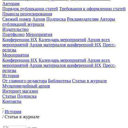
Авторам
Порядок публикации статей
Требования к оформлению статей
Правила рецензирования
Свежий номер
Архив
Подписка
Рекламодателям
Авторы
публикаций журнала
Издательство
Портфолио
Мероприятия
Конференции НХ
Календарь мероприятий
Архив всех
мероприятий
Архив материалов конференций НХ
Пресс-
релизы
Мероприятия
Конференции НХ
Календарь мероприятий
Архив всех
мероприятий
Архив материалов конференций НХ
Пресс-
релизы
История
От главного редактора
Библиотека
Статьи в журнале
Мультимедийный архив
Интернет магазин
Статьи
Подписка
Контакты
/
История
/
Статьи в журнале