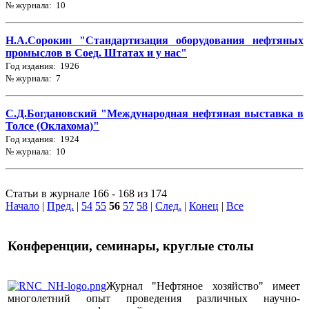
№ журнала: 10
Н.А.Сорокин "Стандартизация оборудования нефтяных
промыслов в Соед. Штатах и у нас"
Год издания: 1926
№ журнала: 7
С.Д.Богдановский "Международная нефтяная выставка в
Толсе (Оклахома)"
Год издания: 1924
№ журнала: 10
Статьи в журнале 166 - 168 из 174
Начало
|
Пред.
|
54
55
56
57
58
|
След.
|
Конец
|
Все
Конференции, семинары, круглые столы
Журнал "Нефтяное хозяйство" имеет
многолетний опыт проведения различных научно-