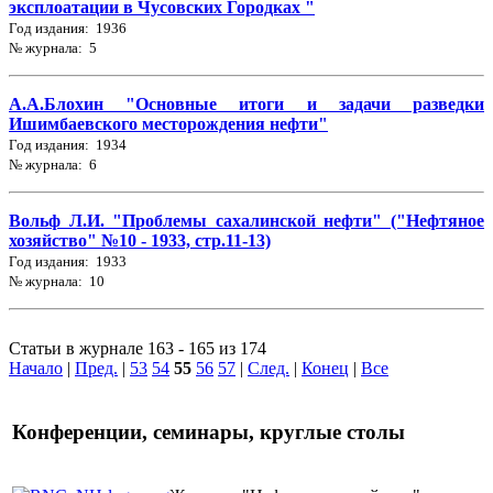
эксплоатации в Чусовских Городках "
Год издания: 1936
№ журнала: 5
А.А.Блохин "Основные итоги и задачи разведки
Ишимбаевского месторождения нефти"
Год издания: 1934
№ журнала: 6
Вольф Л.И. "Проблемы сахалинской нефти" ("Нефтяное
хозяйство" №10 - 1933, стр.11-13)
Год издания: 1933
№ журнала: 10
Статьи в журнале 163 - 165 из 174
Начало
|
Пред.
|
53
54
55
56
57
|
След.
|
Конец
|
Все
Конференции, семинары, круглые столы