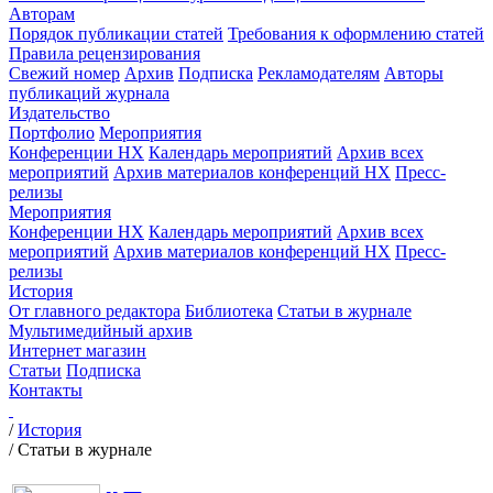
Авторам
Порядок публикации статей
Требования к оформлению статей
Правила рецензирования
Свежий номер
Архив
Подписка
Рекламодателям
Авторы
публикаций журнала
Издательство
Портфолио
Мероприятия
Конференции НХ
Календарь мероприятий
Архив всех
мероприятий
Архив материалов конференций НХ
Пресс-
релизы
Мероприятия
Конференции НХ
Календарь мероприятий
Архив всех
мероприятий
Архив материалов конференций НХ
Пресс-
релизы
История
От главного редактора
Библиотека
Статьи в журнале
Мультимедийный архив
Интернет магазин
Статьи
Подписка
Контакты
/
История
/
Статьи в журнале