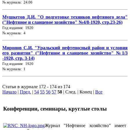
№ журнала: 24.06
Мушкетов Д.И. "О подготовке техников нефтяного дела"
("Нефтяное и сланцевое хозяйство" №4/8-1920, стр.23-26)
Год издания: 1920
№ журнала: 4
Миронов С.И. "Уральский нефтеносный район и условия
его развития" ("Нефтяное и сланцевое хозяйство" №1/3
-1920, стр. 3-14)
Год издания: 1920
№ журнала: 1
Статьи в журнале 172 - 174 из 174
Начало
|
Пред.
|
54
55
56
57
58
| След. | Конец
|
Все
Конференции, семинары, круглые столы
Журнал "Нефтяное хозяйство" имеет