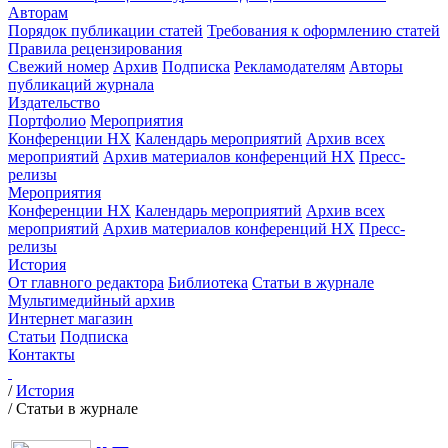
Авторам
Порядок публикации статей
Требования к оформлению статей
Правила рецензирования
Свежий номер
Архив
Подписка
Рекламодателям
Авторы
публикаций журнала
Издательство
Портфолио
Мероприятия
Конференции НХ
Календарь мероприятий
Архив всех
мероприятий
Архив материалов конференций НХ
Пресс-
релизы
Мероприятия
Конференции НХ
Календарь мероприятий
Архив всех
мероприятий
Архив материалов конференций НХ
Пресс-
релизы
История
От главного редактора
Библиотека
Статьи в журнале
Мультимедийный архив
Интернет магазин
Статьи
Подписка
Контакты
/
История
/
Статьи в журнале