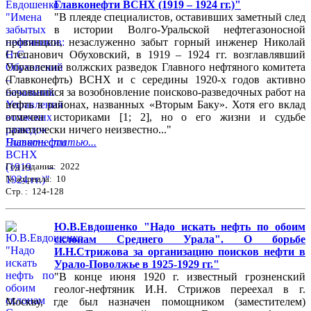
Главконефти ВСНХ (1919 – 1924 гг.)"
"В плеяде специалистов, оставивших заметный след
в истории Волго-Уральской нефтегазоносной
провинции, незаслуженно забыт горный инженер Николай
Степанович Обуховский, в 1919 – 1924 гг. возглавлявший
Управление волжских разведок Главного нефтяного комитета
(Главконефть) ВСНХ и с середины 1920-х годов активно
боровшийся за возобновление поисково-разведочных работ на
нефть в районах, названных «Вторым Баку». Хотя его вклад
отмечен историками [1; 2], но о его жизни и судьбе
практически ничего неизвестно..."
Читать статью...
Год издания: 2022
№ журнала: 10
Стр. : 124-128
Ю.В.Евдошенко "Надо искать нефть по обоим
склонам Среднего Урала". О борьбе
И.Н.Стрижова за организацию поисков нефти в
Урало-Поволжье в 1925-1929 гг."
"В конце июня 1920 г. известный грозненский
геолог-нефтяник И.Н. Стрижов переехал в г.
Москву, где был назначен помощником (заместителем)