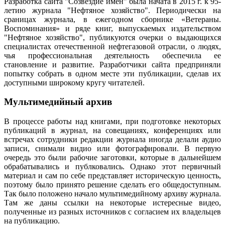
Разработка сайта "Созвездие имен" была начата в 2015 г. к 95-
летию журнала "Нефтяное хозяйство". Периодически на
сраницах журнала, в ежегодном сборнике «Ветераны.
Воспоминания» и ряде книг, выпускаемых издательством
"Нефтяное хозяйство", публикуются очерки о выдающихся
специалистах отечественной нефтегазовой отрасли, о людях,
чья профессиональная деятельность обеспечила ее
становление и развитие. Разработчики сайта предприняли
попытку собрать в одном месте эти публикации, сделав их
доступными широкому кругу читателей.
Мультимедийный архив
В процессе работы над книгами, при подготовке некоторых
публикаций в журнал, на совещаниях, конференциях или
встречах сотрудники редакции журнала иногда делали аудио
записи, снимали видио или фотографировали. В первую
очередь это были рабочие заготовки, которые в дальнейшем
обрабатывались и публковались. Однако этот первичный
материал и сам по себе представляет историческую ценность,
поэтому было принято решение сделать его общедоступным.
Так было положено начало мультимедийному архиву журнала.
Там же даны ссылки на некоторые истересные видео,
полученные из разных источников с согласием их владельцев
на публикацию.