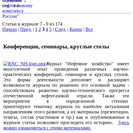
№ журнала: 2
Стр. : 6-9
Статьи в журнале 7 - 9 из 174
Начало
|
Пред.
|
1
2
3
4
5
|
След.
|
Конец
|
Все
Конференции, семинары, круглые столы
Журнал "Нефтяное хозяйство" имеет
многолетний опыт проведения различных научно-
практических конференций, семинаров и круглых столов.
Эта форма деятельности дополняет и расширяет
возможности журнала по решению его основной задачи -
способствовать развитию научно-технического прогресса
отечественной нефтегазовой отрасли. Также эти
мероприятия в определенной степени
ориентируют тематику журнала по наиболее актуальным
направлениям этого развития, а их материалы (презентации,
тезисы, состав участников и пр.) как и опубликованные в
журнале статьи позволяют проследить его историю.
Здесь
можно ознакомиться с этими материалами
.