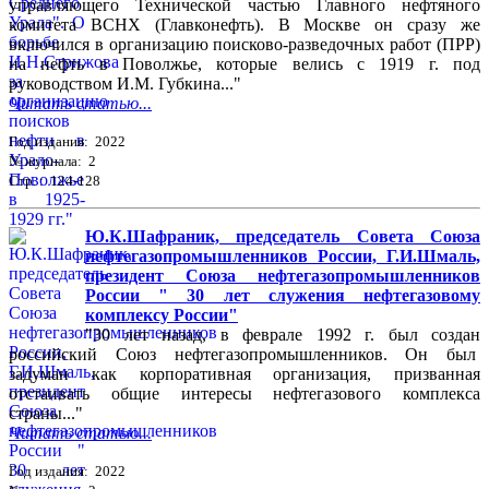
управляющего Технической частью Главного нефтяного
комитета ВСНХ (Главконефть). В Москве он сразу же
включился в организацию поисково-разведочных работ (ПРР)
на нефть в Поволжье, которые велись с 1919 г. под
руководством И.М. Губкина..."
Читать статью...
Год издания: 2022
№ журнала: 2
Стр. : 124-128
Ю.К.Шафраник, председатель Совета Союза
нефтегазопромышленников России, Г.И.Шмаль,
президент Союза нефтегазопромышленников
России " 30 лет служения нефтегазовому
комплексу России"
"30 лет назад, в феврале 1992 г. был создан
российский Союз нефтегазопромышленников. Он был
задуман как корпоративная организация, призванная
отстаивать общие интересы нефтегазового комплекса
страны..."
Читать статью...
Год издания: 2022