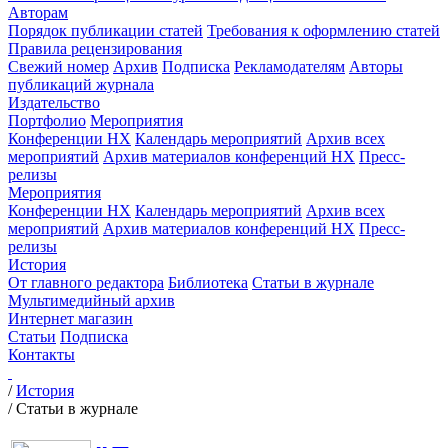
Авторам
Порядок публикации статей
Требования к оформлению статей
Правила рецензирования
Свежий номер
Архив
Подписка
Рекламодателям
Авторы
публикаций журнала
Издательство
Портфолио
Мероприятия
Конференции НХ
Календарь мероприятий
Архив всех
мероприятий
Архив материалов конференций НХ
Пресс-
релизы
Мероприятия
Конференции НХ
Календарь мероприятий
Архив всех
мероприятий
Архив материалов конференций НХ
Пресс-
релизы
История
От главного редактора
Библиотека
Статьи в журнале
Мультимедийный архив
Интернет магазин
Статьи
Подписка
Контакты
/
История
/
Статьи в журнале