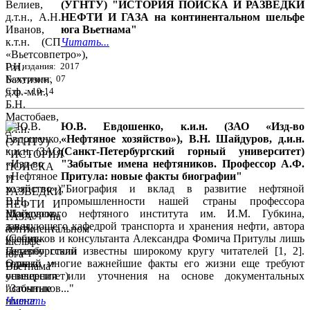
(УГНТУ) "ИСТОРИЯ ПОИСКА И РАЗВЕДКИ
НЕФТИ И ГАЗА на континентальном шельфе
юга Вьетнама"
Читать...
Год издания: 2017
№ журнала: 07
Стр. : 10-14
Ю.В. Евдошенко, к.и.н. (ЗАО «Изд-во
«Нефтяное хозяйство»), В.Н. Шайдуров, д.и.н.
(Санкт-Петербургский горный университет)
"Забытые имена нефтяников. Профессор А.Ф.
Притула: новые факты биографии"
"Биография и вклад в развитие нефтяной
промышленности нашей страны профессора
Московского нефтяного института им. И.М. Губкина,
заведующего кафедрой транспорта и хранения нефти, автора
учебников и консультанта Александра Фомича Притулы лишь
недавно стали известны широкому кругу читателей [1, 2].
Однако многие важнейшие факты его жизни еще требуют
освещения или уточнения на основе документальных
источников..."
Читать