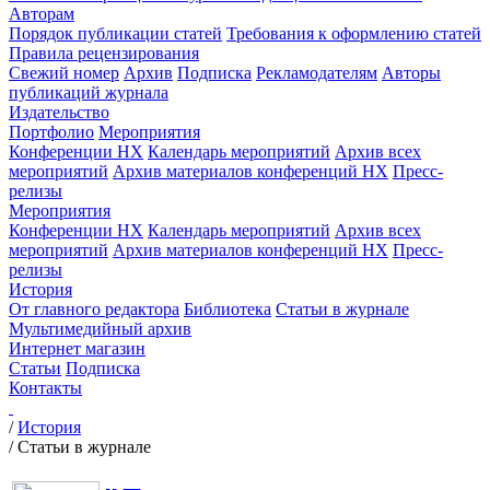
Авторам
Порядок публикации статей
Требования к оформлению статей
Правила рецензирования
Свежий номер
Архив
Подписка
Рекламодателям
Авторы
публикаций журнала
Издательство
Портфолио
Мероприятия
Конференции НХ
Календарь мероприятий
Архив всех
мероприятий
Архив материалов конференций НХ
Пресс-
релизы
Мероприятия
Конференции НХ
Календарь мероприятий
Архив всех
мероприятий
Архив материалов конференций НХ
Пресс-
релизы
История
От главного редактора
Библиотека
Статьи в журнале
Мультимедийный архив
Интернет магазин
Статьи
Подписка
Контакты
/
История
/
Статьи в журнале