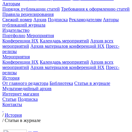
Авторам
Порядок публикации статей
Требования к оформлению статей
Правила рецензирования
Свежий номер
Архив
Подписка
Рекламодателям
Авторы
публикаций журнала
Издательство
Портфолио
Мероприятия
Конференции НХ
Календарь мероприятий
Архив всех
мероприятий
Архив материалов конференций НХ
Пресс-
релизы
Мероприятия
Конференции НХ
Календарь мероприятий
Архив всех
мероприятий
Архив материалов конференций НХ
Пресс-
релизы
История
От главного редактора
Библиотека
Статьи в журнале
Мультимедийный архив
Интернет магазин
Статьи
Подписка
Контакты
/
История
/
Статьи в журнале