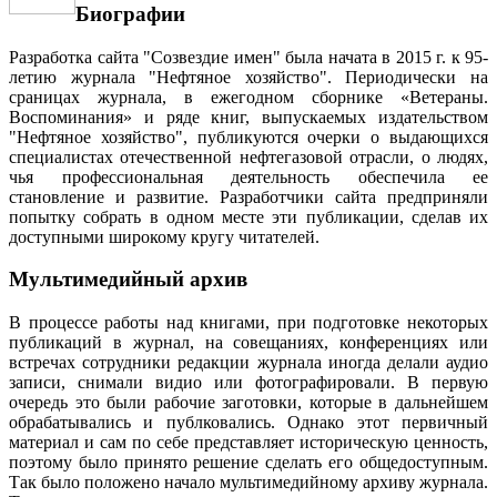
Биографии
Разработка сайта "Созвездие имен" была начата в 2015 г. к 95-
летию журнала "Нефтяное хозяйство". Периодически на
сраницах журнала, в ежегодном сборнике «Ветераны.
Воспоминания» и ряде книг, выпускаемых издательством
"Нефтяное хозяйство", публикуются очерки о выдающихся
специалистах отечественной нефтегазовой отрасли, о людях,
чья профессиональная деятельность обеспечила ее
становление и развитие. Разработчики сайта предприняли
попытку собрать в одном месте эти публикации, сделав их
доступными широкому кругу читателей.
Мультимедийный архив
В процессе работы над книгами, при подготовке некоторых
публикаций в журнал, на совещаниях, конференциях или
встречах сотрудники редакции журнала иногда делали аудио
записи, снимали видио или фотографировали. В первую
очередь это были рабочие заготовки, которые в дальнейшем
обрабатывались и публковались. Однако этот первичный
материал и сам по себе представляет историческую ценность,
поэтому было принято решение сделать его общедоступным.
Так было положено начало мультимедийному архиву журнала.