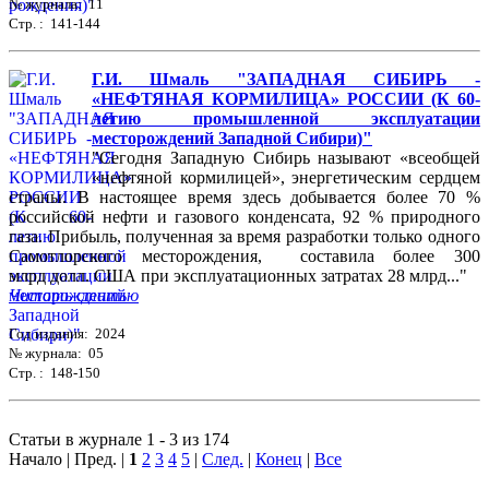
№ журнала: 11
Стр. : 141-144
Г.И. Шмаль "ЗАПАДНАЯ СИБИРЬ -
«НЕФТЯНАЯ КОРМИЛИЦА» РОССИИ (К 60-
летию промышленной эксплуатации
месторождений Западной Сибири)"
"Сегодня Западную Сибирь называют «всеобщей
«нефтяной кормилицей», энергетическим сердцем
страны. В настоящее время здесь добывается более 70 %
российской нефти и газового конденсата, 92 % природного
газа. Прибыль, полученная за время разработки только одного
Самотлорского месторождения, составила более 300
млрд долл. США при эксплуатационных затратах 28 млрд..."
Читать статью
Год издания: 2024
№ журнала: 05
Стр. : 148-150
Статьи в журнале 1 - 3 из 174
Начало | Пред. |
1
2
3
4
5
|
След.
|
Конец
|
Все