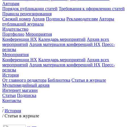
Авторам
Порядок публикации статей
Требования к оформлению статей
Правила рецензирования
Свежий номер
Архив
Подписка
Рекламодателям
Авторы
публикаций журнала
Издательство
Портфолио
Мероприятия
Конференции НХ
Календарь мероприятий
Архив всех
мероприятий
Архив материалов конференций НХ
Пресс-
релизы
Мероприятия
Конференции НХ
Календарь мероприятий
Архив всех
мероприятий
Архив материалов конференций НХ
Пресс-
релизы
История
От главного редактора
Библиотека
Статьи в журнале
Мультимедийный архив
Интернет магазин
Статьи
Подписка
Контакты
/
История
/
Статьи в журнале