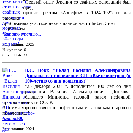
"Первый опыт бурения со свайных оснований был
пред-
принят трестом «Азнефть» в 1924–1925 гг. для
разведки
прибрежных участков незасыпанной части Биби-Эйбат-
ской бухты..."
Читать статью...
Год издания: 2025
№ журнала: 01
Стр. : 119-123
В.С. Вовк "Вклад Василия Александровича
Динкова в становление СП «Вьетсовпетро» (к
100-летию со дня рождения)"
"25 декабря 2024 г. исполнится 100 лет со дня
рождения Василия Александровича Динкова,
бывшего Министра газовой, затем нефтяной
промышленности СССР.
Это имя хорошо известно нефтяникам и газовикам старшего
поколения..."
Читать...
Год издания: 2024