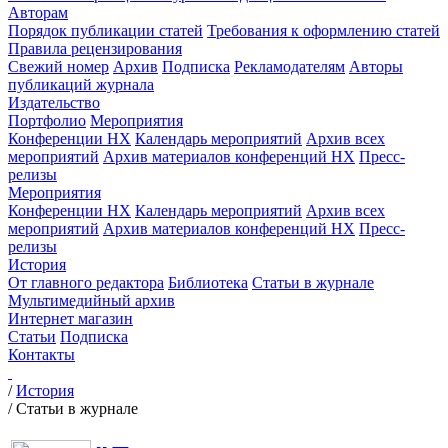
Авторам
Порядок публикации статей
Требования к оформлению статей
Правила рецензирования
Свежий номер
Архив
Подписка
Рекламодателям
Авторы
публикаций журнала
Издательство
Портфолио
Мероприятия
Конференции НХ
Календарь мероприятий
Архив всех
мероприятий
Архив материалов конференций НХ
Пресс-
релизы
Мероприятия
Конференции НХ
Календарь мероприятий
Архив всех
мероприятий
Архив материалов конференций НХ
Пресс-
релизы
История
От главного редактора
Библиотека
Статьи в журнале
Мультимедийный архив
Интернет магазин
Статьи
Подписка
Контакты
/
История
/
Статьи в журнале