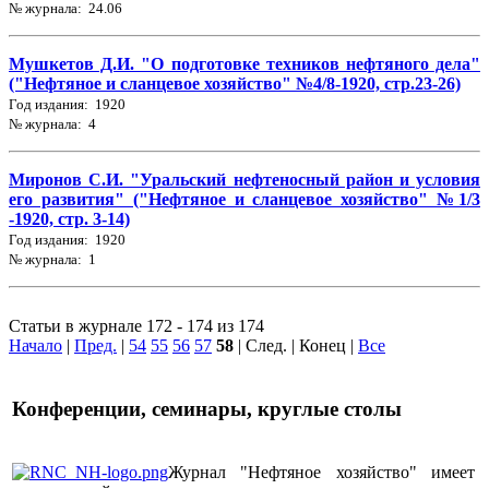
№ журнала: 24.06
Мушкетов Д.И. "О подготовке техников нефтяного дела"
("Нефтяное и сланцевое хозяйство" №4/8-1920, стр.23-26)
Год издания: 1920
№ журнала: 4
Миронов С.И. "Уральский нефтеносный район и условия
его развития" ("Нефтяное и сланцевое хозяйство" №1/3
-1920, стр. 3-14)
Год издания: 1920
№ журнала: 1
Статьи в журнале 172 - 174 из 174
Начало
|
Пред.
|
54
55
56
57
58
| След. | Конец
|
Все
Конференции, семинары, круглые столы
Журнал "Нефтяное хозяйство" имеет