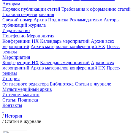
Авторам
Порядок публикации статей
Требования к оформлению статей
Правила рецензирования
Свежий номер
Архив
Подписка
Рекламодателям
Авторы
публикаций журнала
Издательство
Портфолио
Мероприятия
Конференции НХ
Календарь мероприятий
Архив всех
мероприятий
Архив материалов конференций НХ
Пресс-
релизы
Мероприятия
Конференции НХ
Календарь мероприятий
Архив всех
мероприятий
Архив материалов конференций НХ
Пресс-
релизы
История
От главного редактора
Библиотека
Статьи в журнале
Мультимедийный архив
Интернет магазин
Статьи
Подписка
Контакты
/
История
/
Статьи в журнале