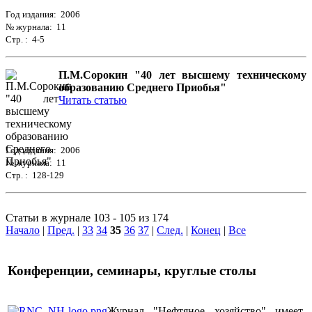
Год издания: 2006
№ журнала: 11
Стр. : 4-5
П.М.Сорокин "40 лет высшему техническому
образованию Среднего Приобья"
Читать статью
Год издания: 2006
№ журнала: 11
Стр. : 128-129
Статьи в журнале 103 - 105 из 174
Начало
|
Пред.
|
33
34
35
36
37
|
След.
|
Конец
|
Все
Конференции, семинары, круглые столы
Журнал "Нефтяное хозяйство" имеет