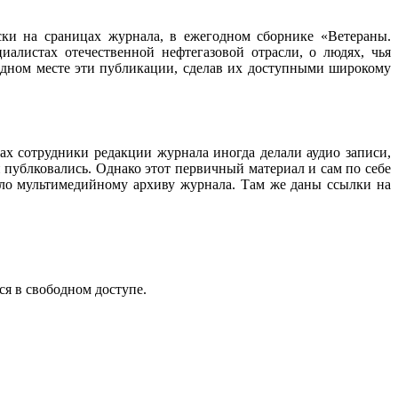
ески на сраницах журнала, в ежегодном сборнике «Ветераны.
алистах отечественной нефтегазовой отрасли, о людях, чья
 одном месте эти публикации, сделав их доступными широкому
ах сотрудники редакции журнала иногда делали аудио записи,
 публковались. Однако этот первичный материал и сам по себе
ало мультимедийному архиву журнала. Там же даны ссылки на
ся в свободном доступе.