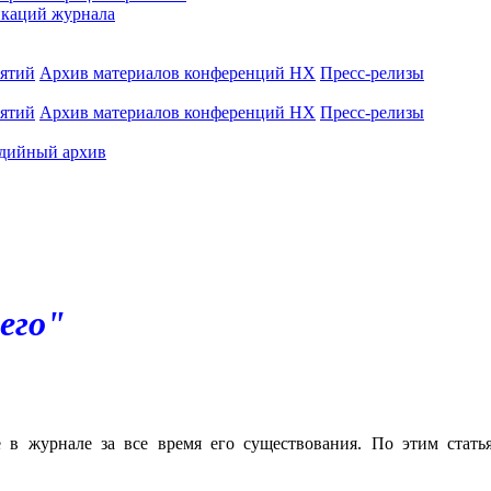
каций журнала
иятий
Архив материалов конференций НХ
Пресс-релизы
иятий
Архив материалов конференций НХ
Пресс-релизы
дийный архив
его"
е в журнале за все время его существования. По этим стат