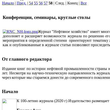
Начало
|
Пред.
|
54
55
56
57
58
| След. | Конец
|
Все
Конференции, семинары, круглые столы
Журнал "Нефтяное хозяйство" имеет мног
дополняет и расширяет возможности журнала по решению его 
мероприятия в определенной степени ориентируют тематику жу
как и опубликованные в журнале статьи позволяют проследит
От главного редактора
Издание книг по истории нефтяной промышленности страны неп
лет. Несмотря на научно-техническую направленность журна
через которые мы стараемся донести до современного поколен
Начало
К 100-летию журнала (2020 г) Издательство размещает