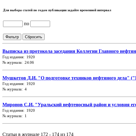
Для выбора статей по годам публикации задайте временной интервал
по
Выписка из протокола заседания Коллегии Главного нефтяно
Год издания: 1920
№ журнала: 24.06
Мушкетов Д.И. "О подготовке техников нефтяного дела" ("Н
Год издания: 1920
№ журнала: 4
Миронов С.И. "Уральский нефтеносный район и условия его 
Год издания: 1920
№ журнала: 1
Статьи в журнале 172 - 174 из 174