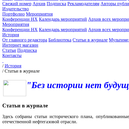
Свежий номер
Архив
Подписка
Рекламодателям
Авторы публи
Издательство
Портфолио
Мероприятия
Конференции НХ
Календарь мероприятий
Архив всех меропр
Мероприятия
Конференции НХ
Календарь мероприятий
Архив всех меропр
История
От главного редактора
Библиотека
Статьи в журнале
Мультиме
Интернет магазин
Статьи
Подписка
Контакты
/
История
/
Статьи в журнале
"Без истории нет будущ
Статьи в журнале
Здесь собраны статьи исторического плана, опубликованны
отечественной нефтегазовой отрасли.