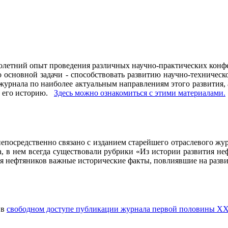
олетний опыт проведения различных научно-практических конфе
основной задачи - способствовать развитию научно-техническо
рнала по наиболее актуальным направлениям этого развития, а 
ь его историю.
Здесь можно ознакомиться с этими материалами
.
осредственно связано с изданием старейшего отраслевого журн
ла, в нем всегда существовали рубрики «Из истории развития 
ия нефтяников важные исторические факты, повлиявшие на разви
 в
свободном доступе публикации журнала первой половины ХХ