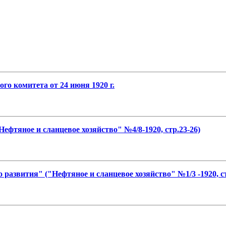
го комитета от 24 июня 1920 г.
ефтяное и сланцевое хозяйство" №4/8-1920, стр.23-26)
развития" ("Нефтяное и сланцевое хозяйство" №1/3 -1920, ст