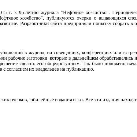
2015 г. к 95-летию журнала "Нефтяное хозяйство". Периодич
ефтяное хозяйство", публикуются очерки о выдающихся специ
 развитие. Разработчики сайта предприняли попытку собрать в
убликаций в журнал, на совещаниях, конференциях или встреч
ли рабочие заготовки, которые в дальнейшем обрабатывались и
 решение сделать его общедоступным. Так было положено нач
в с согласием их владельцев на публикацию.
их очерков, юбилейные издания и т.п. Все эти издания находят