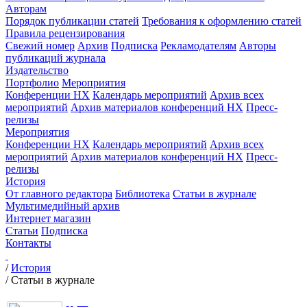
Авторам
Порядок публикации статей
Требования к оформлению статей
Правила рецензирования
Свежий номер
Архив
Подписка
Рекламодателям
Авторы
публикаций журнала
Издательство
Портфолио
Мероприятия
Конференции НХ
Календарь мероприятий
Архив всех
мероприятий
Архив материалов конференций НХ
Пресс-
релизы
Мероприятия
Конференции НХ
Календарь мероприятий
Архив всех
мероприятий
Архив материалов конференций НХ
Пресс-
релизы
История
От главного редактора
Библиотека
Статьи в журнале
Мультимедийный архив
Интернет магазин
Статьи
Подписка
Контакты
/
История
/
Статьи в журнале