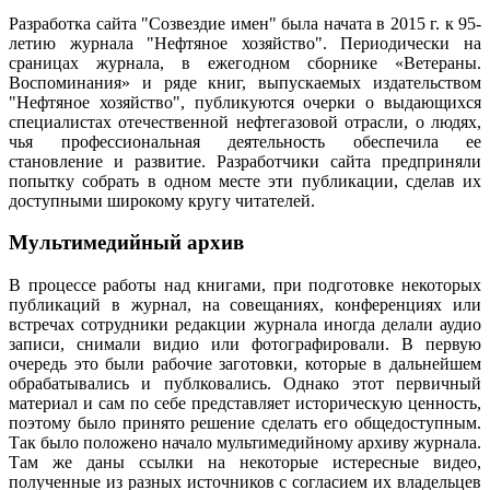
Разработка сайта "Созвездие имен" была начата в 2015 г. к 95-
летию журнала "Нефтяное хозяйство". Периодически на
сраницах журнала, в ежегодном сборнике «Ветераны.
Воспоминания» и ряде книг, выпускаемых издательством
"Нефтяное хозяйство", публикуются очерки о выдающихся
специалистах отечественной нефтегазовой отрасли, о людях,
чья профессиональная деятельность обеспечила ее
становление и развитие. Разработчики сайта предприняли
попытку собрать в одном месте эти публикации, сделав их
доступными широкому кругу читателей.
Мультимедийный архив
В процессе работы над книгами, при подготовке некоторых
публикаций в журнал, на совещаниях, конференциях или
встречах сотрудники редакции журнала иногда делали аудио
записи, снимали видио или фотографировали. В первую
очередь это были рабочие заготовки, которые в дальнейшем
обрабатывались и публковались. Однако этот первичный
материал и сам по себе представляет историческую ценность,
поэтому было принято решение сделать его общедоступным.
Так было положено начало мультимедийному архиву журнала.
Там же даны ссылки на некоторые истересные видео,
полученные из разных источников с согласием их владельцев