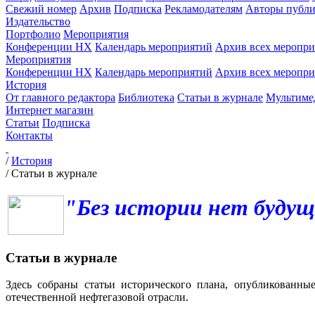
Свежий номер
Архив
Подписка
Рекламодателям
Авторы публи
Издательство
Портфолио
Мероприятия
Конференции НХ
Календарь мероприятий
Архив всех меропр
Мероприятия
Конференции НХ
Календарь мероприятий
Архив всех меропр
История
От главного редактора
Библиотека
Статьи в журнале
Мультиме
Интернет магазин
Статьи
Подписка
Контакты
/
История
/
Статьи в журнале
"Без истории нет будущ
Статьи в журнале
Здесь собраны статьи исторического плана, опубликованны
отечественной нефтегазовой отрасли.