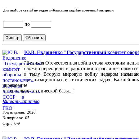
Для выбора статей по годам публикации задайте временной интервал
по
Ю.В. Евдошенко "Государственный комитет обор
"Великая Отечественная война стала жестоким испы
сложно переоценить: работники отрасли не только ге
в тылу. Вторую мировую войну недаром называю
организационных и технических задач. Важнейшим
укрепление
материально-технической базы..."
Читать статью
Год издания: 2020
№ журнала: 05
Стр. : 6-9