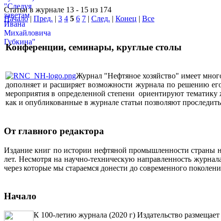
Статьи в журнале 13 - 15 из 174
Начало
|
Пред.
|
3
4
5
6
7
|
След.
|
Конец
|
Все
Конференции, семинары, круглые столы
Журнал "Нефтяное хозяйство" имеет мног
дополняет и расширяет возможности журнала по решению его 
мероприятия в определенной степени ориентируют тематику жу
как и опубликованные в журнале статьи позволяют проследит
От главного редактора
Издание книг по истории нефтяной промышленности страны неп
лет. Несмотря на научно-техническую направленность журна
через которые мы стараемся донести до современного поколен
Начало
К 100-летию журнала (2020 г) Издательство размещает