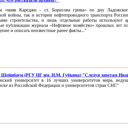
д: что рассказали архивы?"
да «маяк Кареджи – ст. Борисова грива» по дну Ладожског
ой войны, так и истории нефтепроводного транспорта России.
ками строительства, и лишь отдельные работы используют 
ые публикации журнала «Нефтяное хозяйство» прошлых лет по
ие и описать неизвестные ранее факты..."
С. Шейнбаум (РГУ НГ им. И.М. Губкина) "Следуя заветам Ив
ский университет в 16 лучших университетов мира, ведущ
иске из Российской Федерации и университетов стран СНГ."