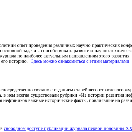
олетний опыт проведения различных научно-практических конфе
основной задачи - способствовать развитию научно-техническо
рнала по наиболее актуальным направлениям этого развития, а 
ь его историю.
Здесь можно ознакомиться с этими материалами
.
осредственно связано с изданием старейшего отраслевого журн
ла, в нем всегда существовали рубрики «Из истории развития 
ия нефтяников важные исторические факты, повлиявшие на разви
 в
свободном доступе публикации журнала первой половины ХХ