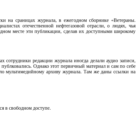
ески на сраницах журнала, в ежегодном сборнике «Ветераны.
алистах отечественной нефтегазовой отрасли, о людях, чья
 одном месте эти публикации, сделав их доступными широкому
ах сотрудники редакции журнала иногда делали аудио записи,
 публковались. Однако этот первичный материал и сам по себе
ало мультимедийному архиву журнала. Там же даны ссылки на
ся в свободном доступе.