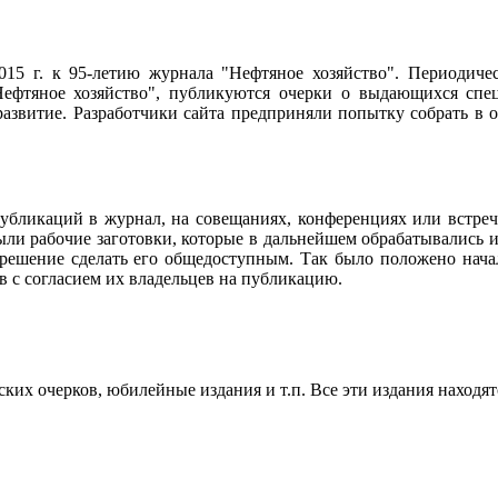
2015 г. к 95-летию журнала "Нефтяное хозяйство". Периодич
ефтяное хозяйство", публикуются очерки о выдающихся специ
 развитие. Разработчики сайта предприняли попытку собрать в
убликаций в журнал, на совещаниях, конференциях или встреч
ли рабочие заготовки, которые в дальнейшем обрабатывались и
 решение сделать его общедоступным. Так было положено нач
в с согласием их владельцев на публикацию.
их очерков, юбилейные издания и т.п. Все эти издания находят