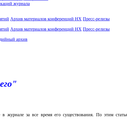
каций журнала
иятий
Архив материалов конференций НХ
Пресс-релизы
иятий
Архив материалов конференций НХ
Пресс-релизы
дийный архив
его"
е в журнале за все время его существования. По этим стат