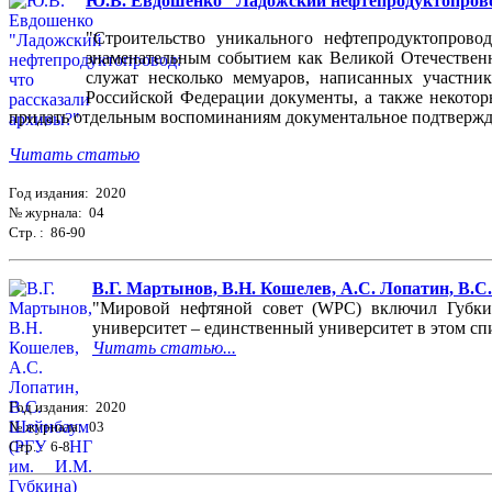
Ю.В. Евдошенко "Ладожский нефтепродуктопрово
"Строительство уникального нефтепродуктопрово
знаменательным событием как Великой Отечественн
служат несколько мемуаров, написанных участни
Российской Федерации документы, а также некотор
придать отдельным воспоминаниям документальное подтвержден
Читать статью
Год издания: 2020
№ журнала: 04
Стр. : 86-90
В.Г. Мартынов, В.Н. Кошелев, А.С. Лопатин, В.
"Мировой нефтяной совет (WPC) включил Губкин
университет – единственный университет в этом сп
Читать статью...
Год издания: 2020
№ журнала: 03
Стр. : 6-8