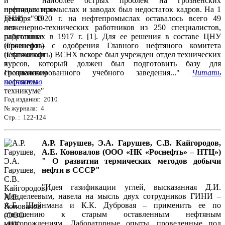
наиболее острых проблем на грозненских
нефтяных промыслах и заводах был недостаток кадров. На 1
декабря 1920 г. на нефтепромыслах оставалось всего 49
инженерно-технических работников из 250 специалистов,
работавших в 1917 г. [1]. Для ее решения в составе ЦНУ
(Грознефть) с одобрения Главного нефтяного комитета
(Главконефть) ВСНХ вскоре был учрежден отдел технических
курсов, который должен был подготовить базу для
специализированного учебного заведения..."
Читать
полностью
Год издания: 2010
№ журнала: 4
Стр. : 122-124
А.Р. Гарушев, Э.А. Гарушев, С.В. Кайгородов,
А.Е. Коновалов (ООО «НК «Роснефть» – НТЦ»)
" О развитии термических методов добычи
нефти в СССР"
"Идея газификации углей, высказанная Д.И.
Менделеевым, навела на мысль двух сотрудников ГИНИ –
А.Б. Шейнмана и К.К. Дубровая – применить ее по
отношению к старым оставленным нефтяным
месторождениям. Лабораторные опыты, проведенные под