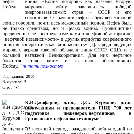
война. «Война моторов», как назвали Вторую
мировую войну, завершилась победой
энергонезависимых стран – СССР и его
союзников. О значении нефти в будущей мировой
войне говорили почти весь межвоенный период. Нефть была
не только средством, но и целью войны. Публицистика
предвоенных лет пестрела заметками о «нефтяной автаркии»,
«нефтяной независимости» и других атрибутах современного
понятия «энергетическая безопасность» [1]. Среди ведущих
мировых держав таковой обладали лишь СССР, США и с
большой натяжкой Великобритания. Для них нефтяное
богатство стало одним из факторов, обеспечивших
Победу..."
читать полностью
Год издания: 2010
№ журнала: 5
Стр. : 4-7
К.И.Джафаров, д.т.н., Д.С. Курумов, д.т.н.
(выпускники и преподаватели ГНИ) "90 лет
подготовке инженеров-нефтяников в
Грозненском нефтяном техникуме"
"В сложный период гражданской войны одной из