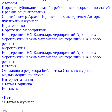
Авторам
Порядок публикации статей
Требования к оформлению статей
Правила рецензирования
Свежий номер
Архив
Подписка
Рекламодателям
Авторы
публикаций журнала
Издательство
Портфолио
Мероприятия
Конференции НХ
Календарь мероприятий
Архив всех
мероприятий
Архив материалов конференций НХ
Пресс-
релизы
Мероприятия
Конференции НХ
Календарь мероприятий
Архив всех
мероприятий
Архив материалов конференций НХ
Пресс-
релизы
История
От главного редактора
Библиотека
Статьи в журнале
Мультимедийный архив
Интернет магазин
Статьи
Подписка
Контакты
/
История
/
Статьи в журнале