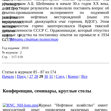
руководством А.Б. Шейнмана в начале 30-х годов XX века,
дали блестящие результаты и позволили поставить вопрос об
опытно-промышленном эксперименте по подземной
газификации нефтяных месторождений (ныне это
внутрипластовый движущийся очаг горения, ВДОГ). Этим
экспериментом горячо заинтересовался Нарком тяжелой
промышленности СССР С. Орджоникидзе, который отпустил
нужные средства на постановку опытов на промысле в 1934
г..."
Читать статью полностью
Год издания: 2010
№ журнала: 2
Стр. : 117-119
Статьи в журнале 85 - 87 из 174
Начало
|
Пред.
|
27
28
29
30
31
|
След.
|
Конец
|
Все
Конференции, семинары, круглые столы
Журнал "Нефтяное хозяйство" имеет
многолетний опыт проведения различных научно-