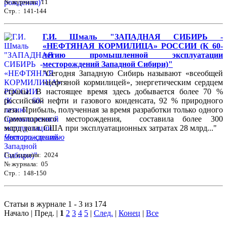
№ журнала: 11
Стр. : 141-144
Г.И. Шмаль "ЗАПАДНАЯ СИБИРЬ -
«НЕФТЯНАЯ КОРМИЛИЦА» РОССИИ (К 60-
летию промышленной эксплуатации
месторождений Западной Сибири)"
"Сегодня Западную Сибирь называют «всеобщей
«нефтяной кормилицей», энергетическим сердцем
страны. В настоящее время здесь добывается более 70 %
российской нефти и газового конденсата, 92 % природного
газа. Прибыль, полученная за время разработки только одного
Самотлорского месторождения, составила более 300
млрд долл. США при эксплуатационных затратах 28 млрд..."
Читать статью
Год издания: 2024
№ журнала: 05
Стр. : 148-150
Статьи в журнале 1 - 3 из 174
Начало | Пред. |
1
2
3
4
5
|
След.
|
Конец
|
Все