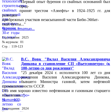
"Первый опыт бурения со свайных оснований был
пред-
принят трестом «Азнефть» в 1924–1925 гг. для
разведки
прибрежных участков незасыпанной части Биби-Эйбат-
ской бухты..."
Читать статью...
Год издания: 2025
№ журнала: 01
Стр. : 119-123
В.С. Вовк "Вклад Василия Александровича
Динкова в становление СП «Вьетсовпетро» (к
100-летию со дня рождения)"
"25 декабря 2024 г. исполнится 100 лет со дня
рождения Василия Александровича Динкова,
бывшего Министра газовой, затем нефтяной
промышленности СССР.
Это имя хорошо известно нефтяникам и газовикам старшего
поколения..."
Читать...
Год издания: 2024