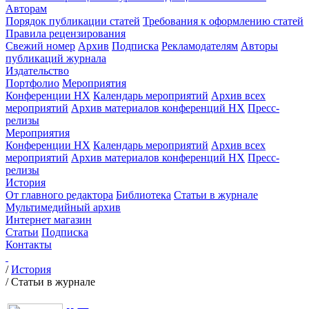
Авторам
Порядок публикации статей
Требования к оформлению статей
Правила рецензирования
Свежий номер
Архив
Подписка
Рекламодателям
Авторы
публикаций журнала
Издательство
Портфолио
Мероприятия
Конференции НХ
Календарь мероприятий
Архив всех
мероприятий
Архив материалов конференций НХ
Пресс-
релизы
Мероприятия
Конференции НХ
Календарь мероприятий
Архив всех
мероприятий
Архив материалов конференций НХ
Пресс-
релизы
История
От главного редактора
Библиотека
Статьи в журнале
Мультимедийный архив
Интернет магазин
Статьи
Подписка
Контакты
/
История
/
Статьи в журнале