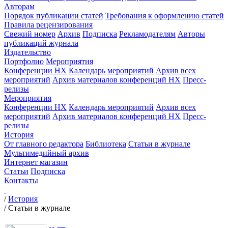
Авторам
Порядок публикации статей
Требования к оформлению статей
Правила рецензирования
Свежий номер
Архив
Подписка
Рекламодателям
Авторы
публикаций журнала
Издательство
Портфолио
Мероприятия
Конференции НХ
Календарь мероприятий
Архив всех
мероприятий
Архив материалов конференций НХ
Пресс-
релизы
Мероприятия
Конференции НХ
Календарь мероприятий
Архив всех
мероприятий
Архив материалов конференций НХ
Пресс-
релизы
История
От главного редактора
Библиотека
Статьи в журнале
Мультимедийный архив
Интернет магазин
Статьи
Подписка
Контакты
/
История
/
Статьи в журнале