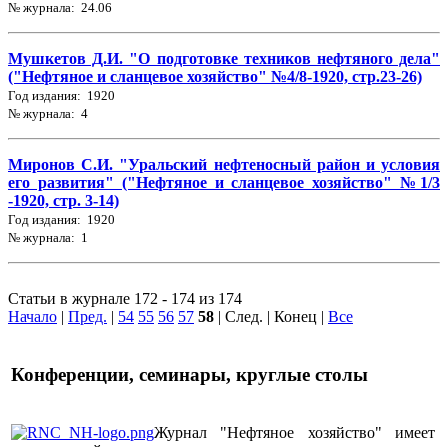
№ журнала: 24.06
Мушкетов Д.И. "О подготовке техников нефтяного дела"
("Нефтяное и сланцевое хозяйство" №4/8-1920, стр.23-26)
Год издания: 1920
№ журнала: 4
Миронов С.И. "Уральский нефтеносный район и условия
его развития" ("Нефтяное и сланцевое хозяйство" №1/3
-1920, стр. 3-14)
Год издания: 1920
№ журнала: 1
Статьи в журнале 172 - 174 из 174
Начало
|
Пред.
|
54
55
56
57
58
| След. | Конец
|
Все
Конференции, семинары, круглые столы
Журнал "Нефтяное хозяйство" имеет