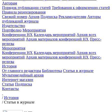
Авторам
Порядок публикации статей
Требования к оформлению статей
Правила рецензирования
Свежий номер
Архив
Подписка
Рекламодателям
Авторы
публикаций журнала
Издательство
Портфолио
Мероприятия
Конференции НХ
Календарь мероприятий
Архив всех
мероприятий
Архив материалов конференций НХ
Пресс-
релизы
Мероприятия
Конференции НХ
Календарь мероприятий
Архив всех
мероприятий
Архив материалов конференций НХ
Пресс-
релизы
История
От главного редактора
Библиотека
Статьи в журнале
Мультимедийный архив
Интернет магазин
Статьи
Подписка
Контакты
/
История
/
Статьи в журнале