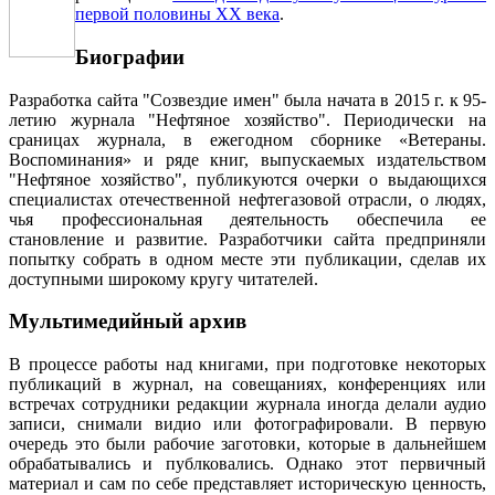
первой половины ХХ века
.
Биографии
Разработка сайта "Созвездие имен" была начата в 2015 г. к 95-
летию журнала "Нефтяное хозяйство". Периодически на
сраницах журнала, в ежегодном сборнике «Ветераны.
Воспоминания» и ряде книг, выпускаемых издательством
"Нефтяное хозяйство", публикуются очерки о выдающихся
специалистах отечественной нефтегазовой отрасли, о людях,
чья профессиональная деятельность обеспечила ее
становление и развитие. Разработчики сайта предприняли
попытку собрать в одном месте эти публикации, сделав их
доступными широкому кругу читателей.
Мультимедийный архив
В процессе работы над книгами, при подготовке некоторых
публикаций в журнал, на совещаниях, конференциях или
встречах сотрудники редакции журнала иногда делали аудио
записи, снимали видио или фотографировали. В первую
очередь это были рабочие заготовки, которые в дальнейшем
обрабатывались и публковались. Однако этот первичный
материал и сам по себе представляет историческую ценность,