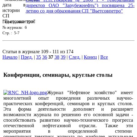
директор ОАО "Зарубежнефть") посвящена 25-
летию со дня образования СП "Вьетсовпетро"
Год издания: 2006
№ журнала: 6
Стр. : 5-7
Статьи в журнале 109 - 111 из 174
Начало
|
Пред.
|
35
36
37
38
39
|
След.
|
Конец
|
Все
Конференции, семинары, круглые столы
Журнал "Нефтяное хозяйство" имеет
многолетний опыт проведения различных научно-
практических конференций, семинаров и круглых столов.
Эта форма деятельности дополняет и расширяет
возможности журнала по решению его основной задачи -
способствовать развитию научно-технического прогресса
отечественной нефтегазовой отрасли. Также эти
мероприятия в определенной степени
ориентируют тематику журнала по наиболее актуальным