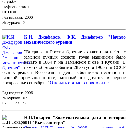
Год издания: 2006
№ журнала: 7
К.И. Джафаров, Ф.К. Джафаров "Начало
механического бурения"
"Впервые в России бурение скважин на нефть с
заменой ручных средств труда машинами было
начато в 1864 г. на Таманском п-ове и Кубани. В
память об этом событии 28 августа 1965 г. в СССР
был учрежден Всесоюзный день работников нефтяной и
газовой промышленности, который празднуется в первое
воскресенье сентября..."
Открыть статью в новом окне
Год издания: 2006
№ журнала: 07
Стр. : 123-125
Н.П.Токарев "Знаменательная дата в истории
СП "Вьетсовпетро"
Статья Н.П.Токарева (в 2006 г - генеральный