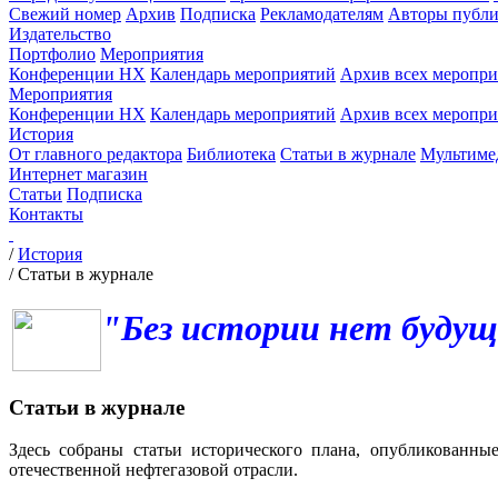
Свежий номер
Архив
Подписка
Рекламодателям
Авторы публи
Издательство
Портфолио
Мероприятия
Конференции НХ
Календарь мероприятий
Архив всех меропр
Мероприятия
Конференции НХ
Календарь мероприятий
Архив всех меропр
История
От главного редактора
Библиотека
Статьи в журнале
Мультиме
Интернет магазин
Статьи
Подписка
Контакты
/
История
/
Статьи в журнале
"Без истории нет будущ
Статьи в журнале
Здесь собраны статьи исторического плана, опубликованны
отечественной нефтегазовой отрасли.