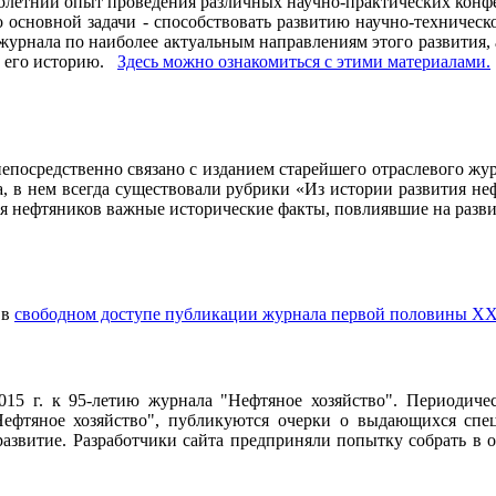
олетний опыт проведения различных научно-практических конфе
основной задачи - способствовать развитию научно-техническо
рнала по наиболее актуальным направлениям этого развития, а 
ь его историю.
Здесь можно ознакомиться с этими материалами
.
осредственно связано с изданием старейшего отраслевого журн
ла, в нем всегда существовали рубрики «Из истории развития 
ия нефтяников важные исторические факты, повлиявшие на разви
 в
свободном доступе публикации журнала первой половины ХХ
2015 г. к 95-летию журнала "Нефтяное хозяйство". Периодич
ефтяное хозяйство", публикуются очерки о выдающихся специ
 развитие. Разработчики сайта предприняли попытку собрать в