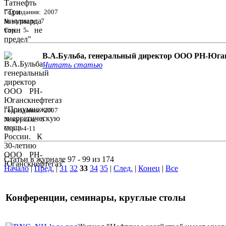
Год издания: 2007
№ журнала: 7
Стр. : 5
В.А.Бульба, генеральный директор ООО РН-Юга
Читать статью
Год издания: 2007
№ журнала: 6
Стр. : 4-11
Статьи в журнале 97 - 99 из 174
Начало
|
Пред.
|
31
32
33
34
35
|
След.
|
Конец
|
Все
Конференции, семинары, круглые столы