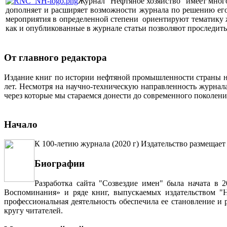
Журнал "Нефтяное хозяйство" имеет мног
дополняет и расширяет возможности журнала по решению его 
мероприятия в определенной степени ориентируют тематику жу
как и опубликованные в журнале статьи позволяют проследит
От главного редактора
Издание книг по истории нефтяной промышленности страны неп
лет. Несмотря на научно-техническую направленность журна
через которые мы стараемся донести до современного поколен
Начало
К 100-летию журнала (2020 г) Издательство размещает
Биографии
Разработка сайта "Созвездие имен" была начата в 
Воспоминания» и ряде книг, выпускаемых издательством "Н
профессиональная деятельность обеспечила ее становление и
кругу читателей.