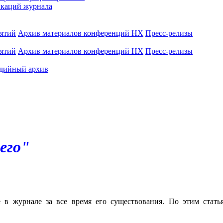
каций журнала
иятий
Архив материалов конференций НХ
Пресс-релизы
иятий
Архив материалов конференций НХ
Пресс-релизы
дийный архив
его"
е в журнале за все время его существования. По этим стат