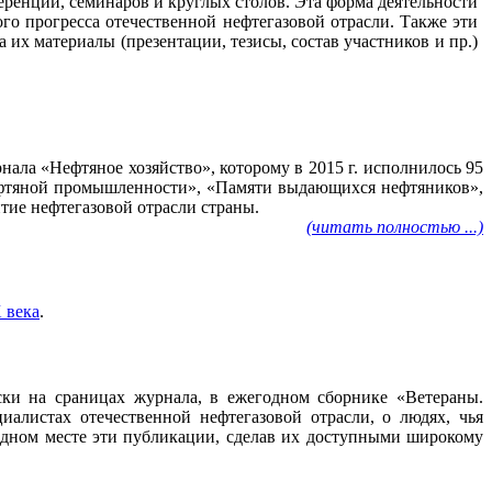
ренций, семинаров и круглых столов. Эта форма деятельности
го прогресса отечественной нефтегазовой отрасли. Также эти
их материалы (презентации, тезисы, состав участников и пр.)
ала «Нефтяное хозяйство», которому в 2015 г. исполнилось 95
нефтяной промышленности», «Памяти выдающихся нефтяников»,
тие нефтегазовой отрасли страны.
(читать полностью ...)
 века
.
ески на сраницах журнала, в ежегодном сборнике «Ветераны.
алистах отечественной нефтегазовой отрасли, о людях, чья
 одном месте эти публикации, сделав их доступными широкому