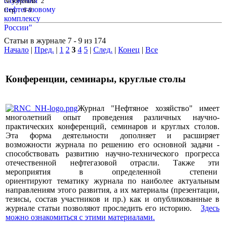
№ журнала: 2
Стр. : 6-9
Статьи в журнале 7 - 9 из 174
Начало
|
Пред.
|
1
2
3
4
5
|
След.
|
Конец
|
Все
Конференции, семинары, круглые столы
Журнал "Нефтяное хозяйство" имеет
многолетний опыт проведения различных научно-
практических конференций, семинаров и круглых столов.
Эта форма деятельности дополняет и расширяет
возможности журнала по решению его основной задачи -
способствовать развитию научно-технического прогресса
отечественной нефтегазовой отрасли. Также эти
мероприятия в определенной степени
ориентируют тематику журнала по наиболее актуальным
направлениям этого развития, а их материалы (презентации,
тезисы, состав участников и пр.) как и опубликованные в
журнале статьи позволяют проследить его историю.
Здесь
можно ознакомиться с этими материалами
.