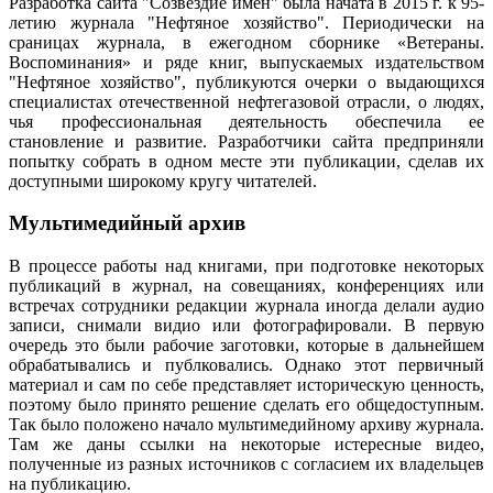
Разработка сайта "Созвездие имен" была начата в 2015 г. к 95-
летию журнала "Нефтяное хозяйство". Периодически на
сраницах журнала, в ежегодном сборнике «Ветераны.
Воспоминания» и ряде книг, выпускаемых издательством
"Нефтяное хозяйство", публикуются очерки о выдающихся
специалистах отечественной нефтегазовой отрасли, о людях,
чья профессиональная деятельность обеспечила ее
становление и развитие. Разработчики сайта предприняли
попытку собрать в одном месте эти публикации, сделав их
доступными широкому кругу читателей.
Мультимедийный архив
В процессе работы над книгами, при подготовке некоторых
публикаций в журнал, на совещаниях, конференциях или
встречах сотрудники редакции журнала иногда делали аудио
записи, снимали видио или фотографировали. В первую
очередь это были рабочие заготовки, которые в дальнейшем
обрабатывались и публковались. Однако этот первичный
материал и сам по себе представляет историческую ценность,
поэтому было принято решение сделать его общедоступным.
Так было положено начало мультимедийному архиву журнала.
Там же даны ссылки на некоторые истересные видео,
полученные из разных источников с согласием их владельцев
на публикацию.