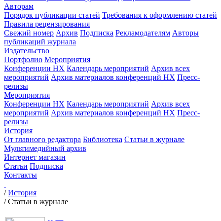
Авторам
Порядок публикации статей
Требования к оформлению статей
Правила рецензирования
Свежий номер
Архив
Подписка
Рекламодателям
Авторы
публикаций журнала
Издательство
Портфолио
Мероприятия
Конференции НХ
Календарь мероприятий
Архив всех
мероприятий
Архив материалов конференций НХ
Пресс-
релизы
Мероприятия
Конференции НХ
Календарь мероприятий
Архив всех
мероприятий
Архив материалов конференций НХ
Пресс-
релизы
История
От главного редактора
Библиотека
Статьи в журнале
Мультимедийный архив
Интернет магазин
Статьи
Подписка
Контакты
/
История
/
Статьи в журнале