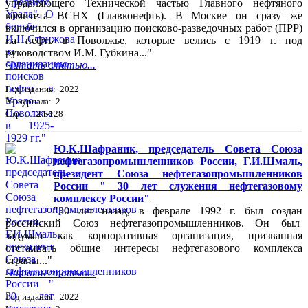
управляющего Технической частью Главного нефтяного
комитета ВСНХ (Главконефть). В Москве он сразу же
включился в организацию поисково-разведочных работ (ПРР)
на нефть в Поволжье, которые велись с 1919 г. под
руководством И.М. Губкина..."
Читать статью...
Год издания: 2022
№ журнала: 2
Стр. : 124-128
Ю.К.Шафраник, председатель Совета Союза
нефтегазопромышленников России, Г.И.Шмаль,
президент Союза нефтегазопромышленников
России " 30 лет служения нефтегазовому
комплексу России"
"30 лет назад, в феврале 1992 г. был создан
российский Союз нефтегазопромышленников. Он был
задуман как корпоративная организация, призванная
отстаивать общие интересы нефтегазового комплекса
страны..."
Читать статью...
Год издания: 2022