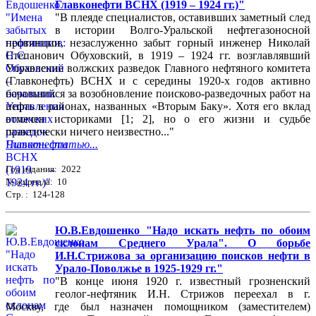
Главконефти ВСНХ (1919 – 1924 гг.)"
"В плеяде специалистов, оставивших заметный след
в истории Волго-Уральской нефтегазоносной
провинции, незаслуженно забыт горный инженер Николай
Степанович Обуховский, в 1919 – 1924 гг. возглавлявший
Управление волжских разведок Главного нефтяного комитета
(Главконефть) ВСНХ и с середины 1920-х годов активно
боровшийся за возобновление поисково-разведочных работ на
нефть в районах, названных «Вторым Баку». Хотя его вклад
отмечен историками [1; 2], но о его жизни и судьбе
практически ничего неизвестно..."
Читать статью...
Год издания: 2022
№ журнала: 10
Стр. : 124-128
Ю.В.Евдошенко "Надо искать нефть по обоим
склонам Среднего Урала". О борьбе
И.Н.Стрижова за организацию поисков нефти в
Урало-Поволжье в 1925-1929 гг."
"В конце июня 1920 г. известный грозненский
геолог-нефтяник И.Н. Стрижов переехал в г.
Москву, где был назначен помощником (заместителем)