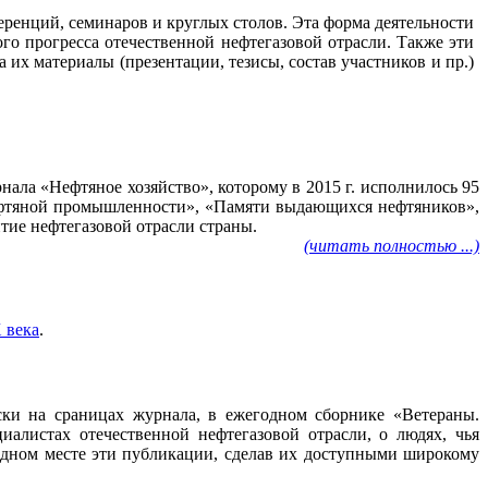
ренций, семинаров и круглых столов. Эта форма деятельности
го прогресса отечественной нефтегазовой отрасли. Также эти
их материалы (презентации, тезисы, состав участников и пр.)
ала «Нефтяное хозяйство», которому в 2015 г. исполнилось 95
нефтяной промышленности», «Памяти выдающихся нефтяников»,
тие нефтегазовой отрасли страны.
(читать полностью ...)
 века
.
ески на сраницах журнала, в ежегодном сборнике «Ветераны.
алистах отечественной нефтегазовой отрасли, о людях, чья
 одном месте эти публикации, сделав их доступными широкому