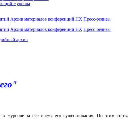
каций журнала
иятий
Архив материалов конференций НХ
Пресс-релизы
иятий
Архив материалов конференций НХ
Пресс-релизы
дийный архив
его"
е в журнале за все время его существования. По этим стат