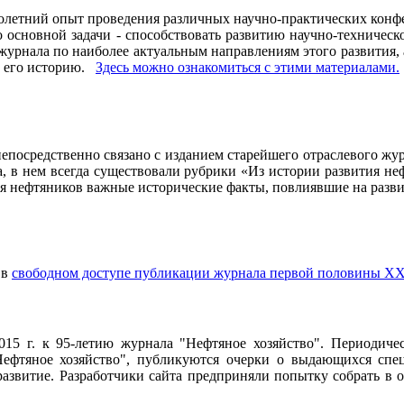
олетний опыт проведения различных научно-практических конфе
основной задачи - способствовать развитию научно-техническо
рнала по наиболее актуальным направлениям этого развития, а 
ь его историю.
Здесь можно ознакомиться с этими материалами
.
осредственно связано с изданием старейшего отраслевого журн
ла, в нем всегда существовали рубрики «Из истории развития 
ия нефтяников важные исторические факты, повлиявшие на разви
 в
свободном доступе публикации журнала первой половины ХХ
2015 г. к 95-летию журнала "Нефтяное хозяйство". Периодич
ефтяное хозяйство", публикуются очерки о выдающихся специ
 развитие. Разработчики сайта предприняли попытку собрать в