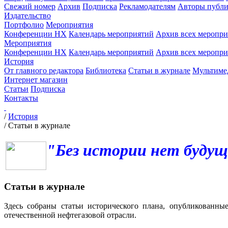
Свежий номер
Архив
Подписка
Рекламодателям
Авторы публи
Издательство
Портфолио
Мероприятия
Конференции НХ
Календарь мероприятий
Архив всех меропр
Мероприятия
Конференции НХ
Календарь мероприятий
Архив всех меропр
История
От главного редактора
Библиотека
Статьи в журнале
Мультиме
Интернет магазин
Статьи
Подписка
Контакты
/
История
/
Статьи в журнале
"Без истории нет будущ
Статьи в журнале
Здесь собраны статьи исторического плана, опубликованны
отечественной нефтегазовой отрасли.