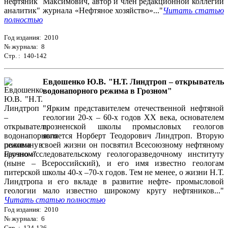
Максимович, автор и член редакционной коллегии
журнала «Нефтяное хозяйство»..."
Читать статью
полностью
Год издания: 2010
№ журнала: 8
Стр. : 140-142
Евдошенко Ю.В. "Н.Т. Линдтроп – открыватель
водонапорного режима в Грозном"
"Ярким представителем отечественной нефтяной
геологии 20-х – 60-х годов ХХ века, основателем
грозненской школы промысловых геологов
является Норберт Теодорович Линдтроп. Вторую
половину своей жизни он посвятил Всесоюзному нефтяному
научно-исследовательскому геологоразведочному институту
(ныне – Всероссийский), и его имя известно геологам
питерской школы 40-х –70-х годов. Тем не менее, о жизни Н.Т.
Линдтропа и его вкладе в развитие нефте- промысловой
геологии мало известно широкому кругу нефтяников..."
Читать статью полностью
Год издания: 2010
№ журнала: 6
Стр. : 124-126