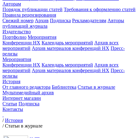
Авторам
Порядок публикации статей
Требования к оформлению статей
Правила рецензирования
Свежий номер
Архив
Подписка
Рекламодателям
Авторы
публикаций журнала
Издательство
Портфолио
Мероприятия
Конференции НХ
Календарь мероприятий
Архив всех
мероприятий
Архив материалов конференций НХ
Пресс-
релизы
Мероприятия
Конференции НХ
Календарь мероприятий
Архив всех
мероприятий
Архив материалов конференций НХ
Пресс-
релизы
История
От главного редактора
Библиотека
Статьи в журнале
Мультимедийный архив
Интернет магазин
Статьи
Подписка
Контакты
/
История
/
Статьи в журнале