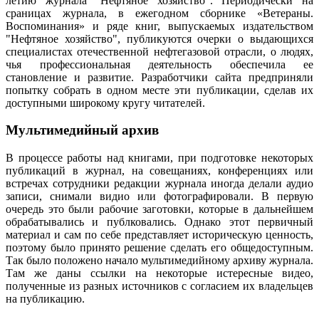
летию журнала "Нефтяное хозяйство". Периодически на
сраницах журнала, в ежегодном сборнике «Ветераны.
Воспоминания» и ряде книг, выпускаемых издательством
"Нефтяное хозяйство", публикуются очерки о выдающихся
специалистах отечественной нефтегазовой отрасли, о людях,
чья профессиональная деятельность обеспечила ее
становление и развитие. Разработчики сайта предприняли
попытку собрать в одном месте эти публикации, сделав их
доступными широкому кругу читателей.
Мультимедийный архив
В процессе работы над книгами, при подготовке некоторых
публикаций в журнал, на совещаниях, конференциях или
встречах сотрудники редакции журнала иногда делали аудио
записи, снимали видио или фотографировали. В первую
очередь это были рабочие заготовки, которые в дальнейшем
обрабатывались и публковались. Однако этот первичный
материал и сам по себе представляет историческую ценность,
поэтому было принято решение сделать его общедоступным.
Так было положено начало мультимедийному архиву журнала.
Там же даны ссылки на некоторые истересные видео,
полученные из разных источников с согласием их владельцев
на публикацию.