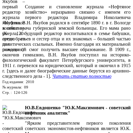
Создание и становление журнала «Нефтяное
хозяйство» неразрывно связано с именем его
первого редактора Владимира Николаевича
Якубова. В.Н. Якубов родился в сентябре 1890 г. в г. Вологде
в семье врача губернской земской больницы. Его мама рано
умерла, и будущий редактор воспитывался в семье бабушки,
среди братьев и сестер отца и их знакомых – большей частью
политических ссыльных. Именно благодаря их материальной
помощи он смог получить высшее образование. В 1909 г.,
окончив гимназию, В.Н. Якубов поступил на историко-
филологический факультет Петербургского университета, в
1911 г. перевелся на юридический, который и окончил в 1915
г. [здесь и далее биографические данные берутся из архивно-
следственного дела - 1].
Читать статью полностью
Год издания: 2010
№ журнала: 09
Стр. : 124-126
Ю.В.Евдошенко "Ю.К.Максимович - советский
нефтяник аналитик"
"Ярким представителем первого поколения
советских экономистов-нефтяников является Ю.К.