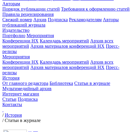
Авторам
Порядок публикации статей
Требования к оформлению статей
Правила рецензирования
Свежий номер
Архив
Подписка
Рекламодателям
Авторы
публикаций журнала
Издательство
Портфолио
Мероприятия
Конференции НХ
Календарь мероприятий
Архив всех
мероприятий
Архив материалов конференций НХ
Пресс-
релизы
Мероприятия
Конференции НХ
Календарь мероприятий
Архив всех
мероприятий
Архив материалов конференций НХ
Пресс-
релизы
История
От главного редактора
Библиотека
Статьи в журнале
Мультимедийный архив
Интернет магазин
Статьи
Подписка
Контакты
/
История
/
Статьи в журнале