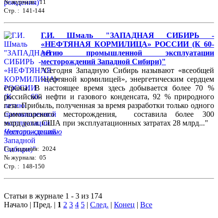
№ журнала: 11
Стр. : 141-144
Г.И. Шмаль "ЗАПАДНАЯ СИБИРЬ -
«НЕФТЯНАЯ КОРМИЛИЦА» РОССИИ (К 60-
летию промышленной эксплуатации
месторождений Западной Сибири)"
"Сегодня Западную Сибирь называют «всеобщей
«нефтяной кормилицей», энергетическим сердцем
страны. В настоящее время здесь добывается более 70 %
российской нефти и газового конденсата, 92 % природного
газа. Прибыль, полученная за время разработки только одного
Самотлорского месторождения, составила более 300
млрд долл. США при эксплуатационных затратах 28 млрд..."
Читать статью
Год издания: 2024
№ журнала: 05
Стр. : 148-150
Статьи в журнале 1 - 3 из 174
Начало | Пред. |
1
2
3
4
5
|
След.
|
Конец
|
Все