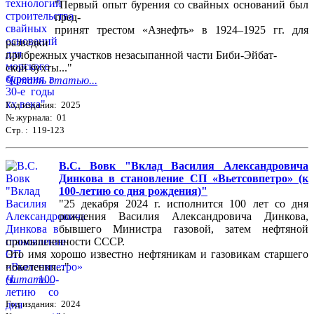
"Первый опыт бурения со свайных оснований был
пред-
принят трестом «Азнефть» в 1924–1925 гг. для
разведки
прибрежных участков незасыпанной части Биби-Эйбат-
ской бухты..."
Читать статью...
Год издания: 2025
№ журнала: 01
Стр. : 119-123
В.С. Вовк "Вклад Василия Александровича
Динкова в становление СП «Вьетсовпетро» (к
100-летию со дня рождения)"
"25 декабря 2024 г. исполнится 100 лет со дня
рождения Василия Александровича Динкова,
бывшего Министра газовой, затем нефтяной
промышленности СССР.
Это имя хорошо известно нефтяникам и газовикам старшего
поколения..."
Читать...
Год издания: 2024