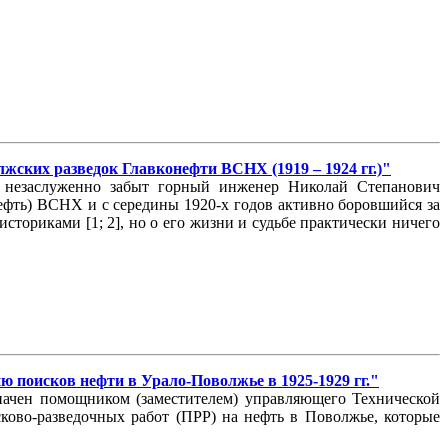
ских разведок Главконефти ВСНХ (1919 – 1924 гг.)"
, незаслуженно забыт горный инженер Николай Степанович
нефть) ВСНХ и с середины 1920-х годов активно боровшийся за
сториками [1; 2], но о его жизни и судьбе практически ничего
 поисков нефти в Урало-Поволжье в 1925-1929 гг."
значен помощником (заместителем) управляющего Технической
ково-разведочных работ (ПРР) на нефть в Поволжье, которые