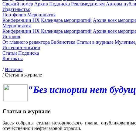
Свежий номер
Архив
Подписка
Рекламодателям
Авторы публи
Издательство
Портфолио
Мероприятия
Конференции НХ
Календарь мероприятий
Архив всех меропр
Мероприятия
Конференции НХ
Календарь мероприятий
Архив всех меропр
История
От главного редактора
Библиотека
Статьи в журнале
Мультиме
Интернет магазин
Статьи
Подписка
Контакты
/
История
/
Статьи в журнале
"Без истории нет будущ
Статьи в журнале
Здесь собраны статьи исторического плана, опубликованны
отечественной нефтегазовой отрасли.