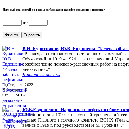
Для выбора статей по годам публикации задайте временной интервал
по
В.Н. Курятников, Ю.В. Евдошенко "Имена забытых
"В плеяде специалистов, оставивших заметный с
Обуховский, в 1919 – 1924 гг. возглавлявший Управ
возобновление поисково-разведочных работ на нефть 
неизвестно..."
Читать статью...
Год издания: 2022
№ журнала: 10
Стр. : 124-128
Ю.В.Евдошенко "Надо искать нефть по обоим скло
"В конце июня 1920 г. известный грозненский гео
частью Главного нефтяного комитета ВСНХ (Главко
велись с 1919 г. под руководством И.М. Губкина..."