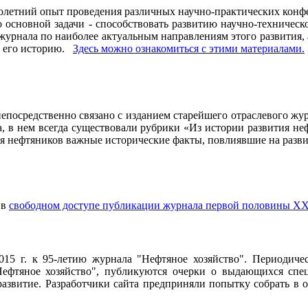
олетний опыт проведения различных научно-практических конфе
основной задачи - способствовать развитию научно-техническо
рнала по наиболее актуальным направлениям этого развития, а 
ь его историю.
Здесь можно ознакомиться с этими материалами
.
осредственно связано с изданием старейшего отраслевого журн
ла, в нем всегда существовали рубрики «Из истории развития 
ия нефтяников важные исторические факты, повлиявшие на разви
 в
свободном доступе публикации журнала первой половины ХХ
2015 г. к 95-летию журнала "Нефтяное хозяйство". Периодич
ефтяное хозяйство", публикуются очерки о выдающихся специ
 развитие. Разработчики сайта предприняли попытку собрать в