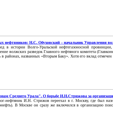
 нефтяников: Н.С. Обуховский – начальник Управления волж
лед в истории Волго-Уральской нефтегазоносной провинции
ление волжских разведок Главного нефтяного комитета (Главко
в районах, названных «Вторым Баку». Хотя его вклад отмечен и
нам Среднего Урала". О борьбе И.Н.Стрижова за организацию
лог-нефтяник И.Н. Стрижов переехал в г. Москву, где был на
нефть). В Москве он сразу же включился в организацию поис