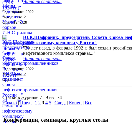
Читать статью...
Год издания: 2022
№ журнала: 2
Стр. : 124-128
Ю.К.Шафраник, председатель Совета Союза неф
нефтегазовому комплексу России"
"30 лет назад, в феврале 1992 г. был создан росси
нефтегазового комплекса страны..."
Читать статью...
Год издания: 2022
№ журнала: 2
Стр. : 6-9
Статьи в журнале 7 - 9 из 174
Начало
|
Пред.
|
1
2
3
4
5
|
След.
|
Конец
|
Все
Конференции, семинары, круглые столы