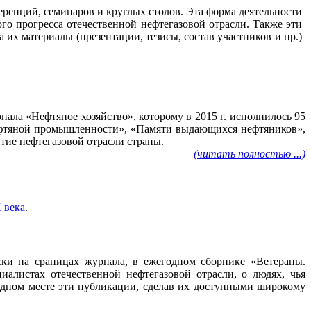
ренций, семинаров и круглых столов. Эта форма деятельности
го прогресса отечественной нефтегазовой отрасли. Также эти
их материалы (презентации, тезисы, состав участников и пр.)
ала «Нефтяное хозяйство», которому в 2015 г. исполнилось 95
нефтяной промышленности», «Памяти выдающихся нефтяников»,
тие нефтегазовой отрасли страны.
(читать полностью ...)
 века
.
ески на сраницах журнала, в ежегодном сборнике «Ветераны.
алистах отечественной нефтегазовой отрасли, о людях, чья
 одном месте эти публикации, сделав их доступными широкому