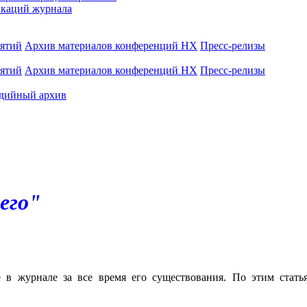
каций журнала
иятий
Архив материалов конференций НХ
Пресс-релизы
иятий
Архив материалов конференций НХ
Пресс-релизы
дийный архив
его"
е в журнале за все время его существования. По этим стат