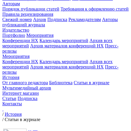
Авторам
Порядок публикации статей
Требования к оформлению статей
Правила рецензирования
Свежий номер
Архив
Подписка
Рекламодателям
Авторы
публикаций журнала
Издательство
Портфолио
Мероприятия
Конференции НХ
Календарь мероприятий
Архив всех
мероприятий
Архив материалов конференций НХ
Пресс-
релизы
Мероприятия
Конференции НХ
Календарь мероприятий
Архив всех
мероприятий
Архив материалов конференций НХ
Пресс-
релизы
История
От главного редактора
Библиотека
Статьи в журнале
Мультимедийный архив
Интернет магазин
Статьи
Подписка
Контакты
/
История
/
Статьи в журнале