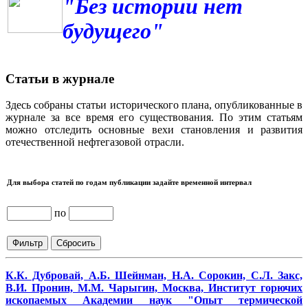
"Без истории нет
будущего"
Статьи в журнале
Здесь собраны статьи исторического плана, опубликованные в
журнале за все время его существования. По этим статьям
можно отследить основные вехи становления и развития
отечественной нефтегазовой отрасли.
Для выбора статей по годам публикации задайте временной интервал
по
К.К. Дубровай, А.Б. Шейнман, Н.А. Сорокин, С.Л. Закс,
В.И. Пронин, М.М. Чарыгин, Москва, Институт горючих
ископаемых Академии наук "Опыт термической