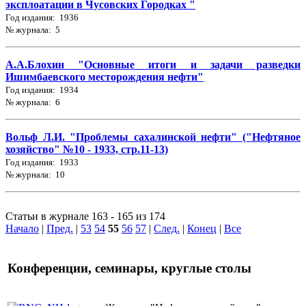
эксплоатации в Чусовских Городках "
Год издания: 1936
№ журнала: 5
А.А.Блохин "Основные итоги и задачи разведки
Ишимбаевского месторождения нефти"
Год издания: 1934
№ журнала: 6
Вольф Л.И. "Проблемы сахалинской нефти" ("Нефтяное
хозяйство" №10 - 1933, стр.11-13)
Год издания: 1933
№ журнала: 10
Статьи в журнале 163 - 165 из 174
Начало
|
Пред.
|
53
54
55
56
57
|
След.
|
Конец
|
Все
Конференции, семинары, круглые столы