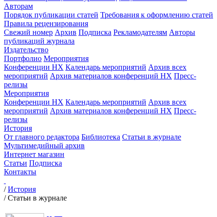
Авторам
Порядок публикации статей
Требования к оформлению статей
Правила рецензирования
Свежий номер
Архив
Подписка
Рекламодателям
Авторы
публикаций журнала
Издательство
Портфолио
Мероприятия
Конференции НХ
Календарь мероприятий
Архив всех
мероприятий
Архив материалов конференций НХ
Пресс-
релизы
Мероприятия
Конференции НХ
Календарь мероприятий
Архив всех
мероприятий
Архив материалов конференций НХ
Пресс-
релизы
История
От главного редактора
Библиотека
Статьи в журнале
Мультимедийный архив
Интернет магазин
Статьи
Подписка
Контакты
/
История
/
Статьи в журнале