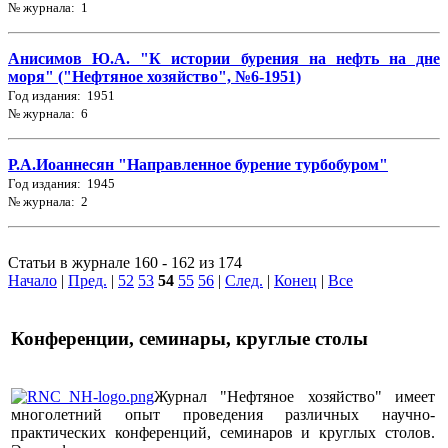
№ журнала: 1
Анисимов Ю.А. "К истории бурения на нефть на дне
моря" ("Нефтяное хозяйство", №6-1951)
Год издания: 1951
№ журнала: 6
Р.А.Иоаннесян "Направленное бурение турбобуром"
Год издания: 1945
№ журнала: 2
Статьи в журнале 160 - 162 из 174
Начало
|
Пред.
|
52
53
54
55
56
|
След.
|
Конец
|
Все
Конференции, семинары, круглые столы
Журнал "Нефтяное хозяйство" имеет
многолетний опыт проведения различных научно-
практических конференций, семинаров и круглых столов.