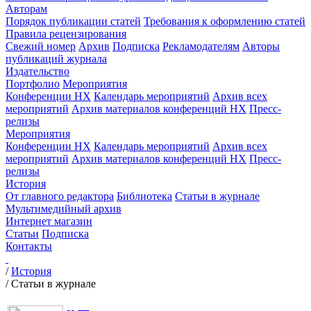
Авторам
Порядок публикации статей
Требования к оформлению статей
Правила рецензирования
Свежий номер
Архив
Подписка
Рекламодателям
Авторы
публикаций журнала
Издательство
Портфолио
Мероприятия
Конференции НХ
Календарь мероприятий
Архив всех
мероприятий
Архив материалов конференций НХ
Пресс-
релизы
Мероприятия
Конференции НХ
Календарь мероприятий
Архив всех
мероприятий
Архив материалов конференций НХ
Пресс-
релизы
История
От главного редактора
Библиотека
Статьи в журнале
Мультимедийный архив
Интернет магазин
Статьи
Подписка
Контакты
/
История
/
Статьи в журнале