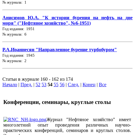
№ журнала: 1
Анисимов Ю.А. "К истории бурения на нефть на дне
моря" ("Нефтяное хозяйство", №6-1951)
Год издания: 1951
№ журнала: 6
Р.А.Иоаннесян "Направленное бурение турбобуром"
Год издания: 1945
№ журнала: 2
Статьи в журнале 160 - 162 из 174
Начало
|
Пред.
|
52
53
54
55
56
|
След.
|
Конец
|
Все
Конференции, семинары, круглые столы
Журнал "Нефтяное хозяйство" имеет
многолетний опыт проведения различных научно-
практических конференций, семинаров и круглых столов.