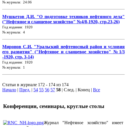
№ журнала: 24.06
Мушкетов Д.И. "О подготовке техников нефтяного дела"
("Нефтяное и сланцевое хозяйство" №4/8-1920, стр.23-26)
Год издания: 1920
№ журнала: 4
Миронов С.И. "Уральский нефтеносный район и условия
его развития" ("Нефтяное и сланцевое хозяйство" №1/3
-1920, стр. 3-14)
Год издания: 1920
№ журнала: 1
Статьи в журнале 172 - 174 из 174
Начало
|
Пред.
|
54
55
56
57
58
| След. | Конец
|
Все
Конференции, семинары, круглые столы
Журнал "Нефтяное хозяйство" имеет