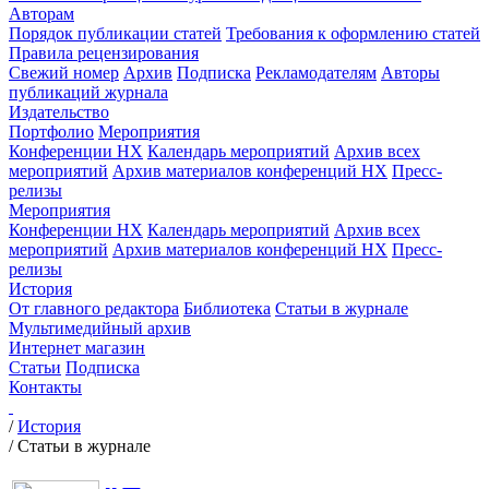
Авторам
Порядок публикации статей
Требования к оформлению статей
Правила рецензирования
Свежий номер
Архив
Подписка
Рекламодателям
Авторы
публикаций журнала
Издательство
Портфолио
Мероприятия
Конференции НХ
Календарь мероприятий
Архив всех
мероприятий
Архив материалов конференций НХ
Пресс-
релизы
Мероприятия
Конференции НХ
Календарь мероприятий
Архив всех
мероприятий
Архив материалов конференций НХ
Пресс-
релизы
История
От главного редактора
Библиотека
Статьи в журнале
Мультимедийный архив
Интернет магазин
Статьи
Подписка
Контакты
/
История
/
Статьи в журнале