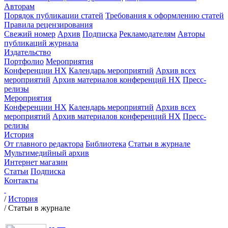
Авторам
Порядок публикации статей
Требования к оформлению статей
Правила рецензирования
Свежий номер
Архив
Подписка
Рекламодателям
Авторы
публикаций журнала
Издательство
Портфолио
Мероприятия
Конференции НХ
Календарь мероприятий
Архив всех
мероприятий
Архив материалов конференций НХ
Пресс-
релизы
Мероприятия
Конференции НХ
Календарь мероприятий
Архив всех
мероприятий
Архив материалов конференций НХ
Пресс-
релизы
История
От главного редактора
Библиотека
Статьи в журнале
Мультимедийный архив
Интернет магазин
Статьи
Подписка
Контакты
/
История
/
Статьи в журнале