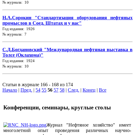
№ журнала: 10
Н.А.Сорокин "Стандартизация оборудования нефтяных
промыслов в Соед. Штатах и у нас"
Год издания: 1926
№ журнала: 7
С.Д.Богдановский "Международная нефтяная выставка в
Толсе (Оклахома)"
Год издания: 1924
№ журнала: 10
Статьи в журнале 166 - 168 из 174
Начало
|
Пред.
|
54
55
56
57
58
|
След.
|
Конец
|
Все
Конференции, семинары, круглые столы
Журнал "Нефтяное хозяйство" имеет
многолетний опыт проведения различных научно-