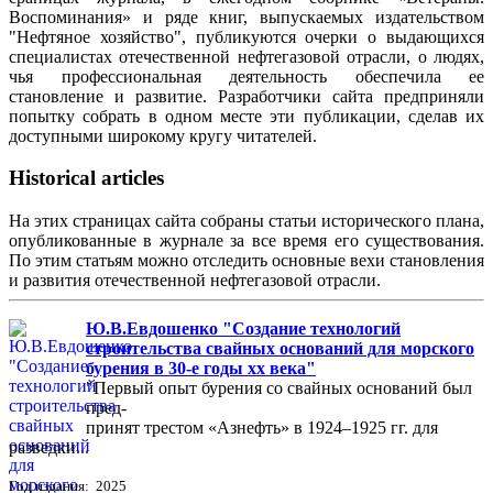
Воспоминания» и ряде книг, выпускаемых издательством
"Нефтяное хозяйство", публикуются очерки о выдающихся
специалистах отечественной нефтегазовой отрасли, о людях,
чья профессиональная деятельность обеспечила ее
становление и развитие. Разработчики сайта предприняли
попытку собрать в одном месте эти публикации, сделав их
доступными широкому кругу читателей.
Historical articles
На этих страницах сайта собраны статьи исторического плана,
опубликованные в журнале за все время его существования.
По этим статьям можно отследить основные вехи становления
и развития отечественной нефтегазовой отрасли.
Ю.В.Евдошенко "Создание технологий
строительства свайных оснований для морского
бурения в 30-е годы хх века"
"Первый опыт бурения со свайных оснований был
пред-
принят трестом «Азнефть» в 1924–1925 гг. для
разведки...
Год издания: 2025