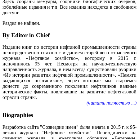
Здесь собраны мемуары, сборники биогафических очерков,
юбилейные издания и т.п. Все издания находятся в свободном
доступе.
Раздел не найден.
By Editor-in-Chief
Издание книг по истории нефтяной промышленности страны
непосредственно связано с изданием старейшего отраслевого
журнала «Нефтяное хозяйство», которому в 2015 г.
исполнилось 95 лет. Несмотря на научно-техническую
направленность журнала, в нем всегда существовали рубрики
«Из истории развития нефтяной промышленности», «Памяти
выдающихся нефтяников», через которые мы стараемся
донести до современного поколения нефтяников важные
исторические факты, повлиявшие на развитие нефтегазовой
отрасли страны.
(читать полностью ...)
Biographies
Разработка сайта "Созвездие имен" была начата в 2015 г. к 95-
летию журнала "Нефтяное хозяйство". Периодически на
сраницах журнала, в ежегодном сборнике «Ветераны.