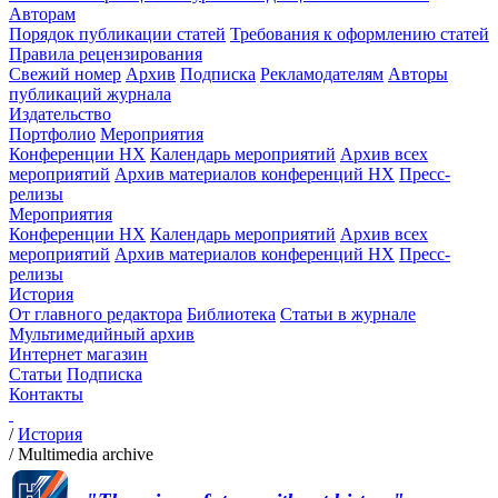
Авторам
Порядок публикации статей
Требования к оформлению статей
Правила рецензирования
Свежий номер
Архив
Подписка
Рекламодателям
Авторы
публикаций журнала
Издательство
Портфолио
Мероприятия
Конференции НХ
Календарь мероприятий
Архив всех
мероприятий
Архив материалов конференций НХ
Пресс-
релизы
Мероприятия
Конференции НХ
Календарь мероприятий
Архив всех
мероприятий
Архив материалов конференций НХ
Пресс-
релизы
История
От главного редактора
Библиотека
Статьи в журнале
Мультимедийный архив
Интернет магазин
Статьи
Подписка
Контакты
/
История
/
Multimedia archive