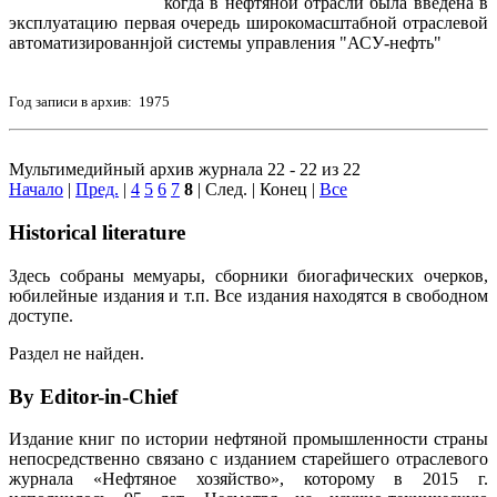
когда в нефтяной отрасли была введена в
эксплуатацию первая очередь широкомасштабной отраслевой
автоматизированнjой системы управления "АСУ-нефть"
Год записи в архив: 1975
Мультимедийный архив журнала 22 - 22 из 22
Начало
|
Пред.
|
4
5
6
7
8
| След. | Конец
|
Все
Historical literature
Здесь собраны мемуары, сборники биогафических очерков,
юбилейные издания и т.п. Все издания находятся в свободном
доступе.
Раздел не найден.
By Editor-in-Chief
Издание книг по истории нефтяной промышленности страны
непосредственно связано с изданием старейшего отраслевого
журнала «Нефтяное хозяйство», которому в 2015 г.