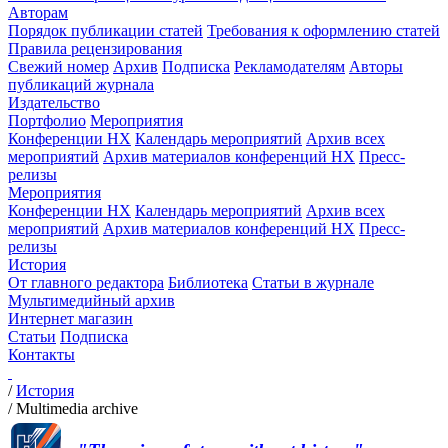
Авторам
Порядок публикации статей
Требования к оформлению статей
Правила рецензирования
Свежий номер
Архив
Подписка
Рекламодателям
Авторы
публикаций журнала
Издательство
Портфолио
Мероприятия
Конференции НХ
Календарь мероприятий
Архив всех
мероприятий
Архив материалов конференций НХ
Пресс-
релизы
Мероприятия
Конференции НХ
Календарь мероприятий
Архив всех
мероприятий
Архив материалов конференций НХ
Пресс-
релизы
История
От главного редактора
Библиотека
Статьи в журнале
Мультимедийный архив
Интернет магазин
Статьи
Подписка
Контакты
/
История
/
Multimedia archive