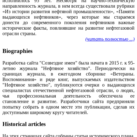
исполнилось 95 лет. Несмотря на научно-техническую
направленность журнала, в нем всегда существовали рубрики
«Из истории развития нефтяной промышленности», «Памяти
выдающихся нефтяников», через которые мы стараемся
донести до современного поколения нефтяников важные
исторические факты, повлиявшие на развитие нефтегазовой
отрасли страны.
(читать полностью ...)
Biographies
Разработка сайта "Созвездие имен" была начата в 2015 г. к 95-
летию журнала "Нефтяное хозяйство". Периодически на
сраницах журнала, в ежегодном сборнике «Ветераны.
Воспоминания» и ряде книг, выпускаемых издательством
"Нефтяное хозяйство", публикуются очерки о выдающихся
специалистах отечественной нефтегазовой отрасли, о людях,
чья профессиональная деятельность обеспечила ее
становление и развитие. Разработчики сайта предприняли
попытку собрать в одном месте эти публикации, сделав их
доступными широкому кругу читателей.
Historical articles
На этих страницах сайта собраны статьи исторического плана,