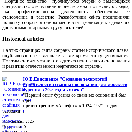
"Нефтяное хозяйство", публикуются очерки о выдающихся
специалистах отечественной нефтегазовой отрасли, о людях,
чья профессиональная деятельность обеспечила ее
становление и развитие. Разработчики сайта предприняли
попытку собрать в одном месте эти публикации, сделав их
доступными широкому кругу читателей.
Historical articles
На этих страницах сайта собраны статьи исторического плана,
опубликованные в журнале за все время его существования.
По этим статьям можно отследить основные вехи становления
и развития отечественной нефтегазовой отрасли.
Ю.В.Евдошенко "Создание технологий
строительства свайных оснований для морского
бурения в 30-е годы хх века"
"Первый опыт бурения со свайных оснований был
пред-
принят трестом «Азнефть» в 1924–1925 гг. для
разведки...
Год издания: 2025
№ журнала: 01
Стр. : 119-123