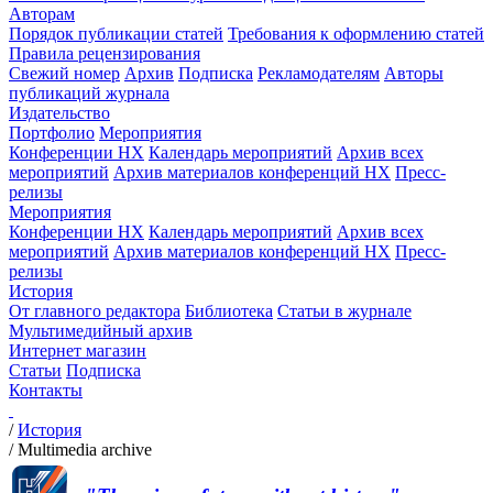
Авторам
Порядок публикации статей
Требования к оформлению статей
Правила рецензирования
Свежий номер
Архив
Подписка
Рекламодателям
Авторы
публикаций журнала
Издательство
Портфолио
Мероприятия
Конференции НХ
Календарь мероприятий
Архив всех
мероприятий
Архив материалов конференций НХ
Пресс-
релизы
Мероприятия
Конференции НХ
Календарь мероприятий
Архив всех
мероприятий
Архив материалов конференций НХ
Пресс-
релизы
История
От главного редактора
Библиотека
Статьи в журнале
Мультимедийный архив
Интернет магазин
Статьи
Подписка
Контакты
/
История
/
Multimedia archive