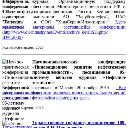
100-летию журнала. Организационную поддержку
конференции обеспечили Министерство энергетики РФ и
Союз нефтегазопромышленников России. Финансовыми
спонсорами выступили: АО "Зарубежнефть", ПАО
"Татнефть" и ООО "ХимСервисИнжиниринг".
Здесь
приведены материалы состоявшейся конференции
(
http://www.oil-industry.net/Events/archive_detailSD.php?
ID=12030
)
Год записи в архив: 2020
Научно-практическая конференция
«Инновационное развитие нефтегазовой
промышленности», посвященная 95-
летнему юбилею журнала «Нефтяное
хозяйство»
Конференция состоялась в Москве 20 ноября 2015 г
Все
материалы конференции, включая видео запись выступлений
докладчиков и фотоальбом размещены здесь
Год записи в архив: 2015
Торжественное собрание, посвященное 100-
летию В.И. Муравленко