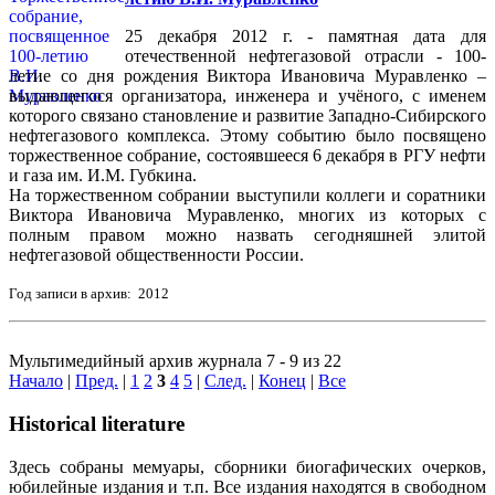
25 декабря 2012 г. - памятная дата для
отечественной нефтегазовой отрасли - 100-
летие со дня рождения Виктора Ивановича Муравленко –
выдающегося организатора, инженера и учёного, с именем
которого связано становление и развитие Западно-Сибирского
нефтегазового комплекса. Этому событию было посвящено
торжественное собрание, состоявшееся 6 декабря в РГУ нефти
и газа им. И.М. Губкина.
На торжественном собрании выступили коллеги и соратники
Виктора Ивановича Муравленко, многих из которых с
полным правом можно назвать сегодняшней элитой
нефтегазовой общественности России.
Год записи в архив: 2012
Мультимедийный архив журнала 7 - 9 из 22
Начало
|
Пред.
|
1
2
3
4
5
|
След.
|
Конец
|
Все
Historical literature
Здесь собраны мемуары, сборники биогафических очерков,
юбилейные издания и т.п. Все издания находятся в свободном