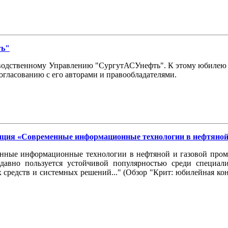
ть"
изводственному Управлению "СургутАСУнефть". К этому юбилею 
огласованию с его авторами и правообладателями.
нция «Современные информационные технологии в нефтяной
нные информационные технологии в нефтяной и газовой промы
давно пользуется устойчивой популярностью среди специали
 средств и системных решений..." (Обзор "Крит: юбилейная ко