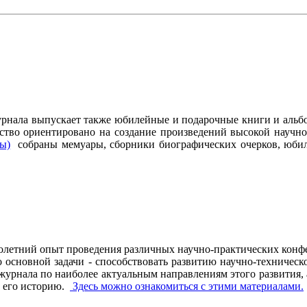
журнала выпускает также юбилейные и подарочные книги и альб
ство ориентировано на создание произведений высокой научно
ры)
собраны мемуары, сборники биографических очерков, юбиле
олетний опыт проведения различных научно-практических конфе
основной задачи - способствовать развитию научно-техническо
рнала по наиболее актуальным направлениям этого развития, а 
ь его историю.
Здесь можно ознакомиться с этими материалами
.