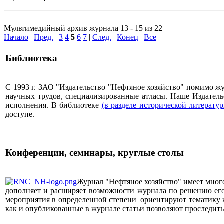
Мультимедийный архив журнала 13 - 15 из 22
Начало
|
Пред.
|
3
4
5
6
7
|
След.
|
Конец
|
Все
Библиотека
С 1993 г. ЗАО "Издательство "Нефтяное хозяйство" помимо 
научных трудов, специализированные атласы. Наше Издатель
исполнения. В библиотеке
(в разделе исторической литерату
доступе.
Конференции, семинары, круглые столы
Журнал "Нефтяное хозяйство" имеет мног
дополняет и расширяет возможности журнала по решению его 
мероприятия в определенной степени ориентируют тематику жу
как и опубликованные в журнале статьи позволяют проследит