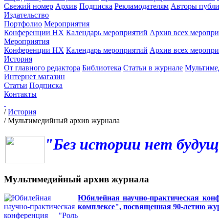
Свежий номер
Архив
Подписка
Рекламодателям
Авторы публи
Издательство
Портфолио
Мероприятия
Конференции НХ
Календарь мероприятий
Архив всех меропр
Мероприятия
Конференции НХ
Календарь мероприятий
Архив всех меропр
История
От главного редактора
Библиотека
Статьи в журнале
Мультиме
Интернет магазин
Статьи
Подписка
Контакты
/
История
/
Мультимедийный архив журнала
"Без истории нет будущ
Мультимедийный архив журнала
Юбилейная научно-практическая конфе
комплексе", посвященная 90-летию жу