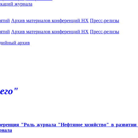
каций журнала
иятий
Архив материалов конференций НХ
Пресс-релизы
иятий
Архив материалов конференций НХ
Пресс-релизы
дийный архив
его"
ренция "Роль журнала "Нефтяное хозяйство" в развитии н
рнала