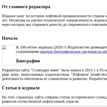
От главного редактора
Издание книг по истории нефтяной промышленности страны неп
лет. Несмотря на научно-техническую направленность журна
через которые мы стараемся донести до современного поколен
Начало
К 100-летию журнала (2020 г) Издательство размещае
содержащими
краткие биографические сведения по ав
Биографии
Разработка сайта "Созвездие имен" была начата в 2015 г. к 
ряде книг, выпускаемых издательством "Нефтяное хозяйств
деятельность обеспечила ее становление и развитие. Разработ
Статьи в журнале
На этих страницах сайта собраны статьи исторического плана
развития отечественной нефтегазовой отрасли.