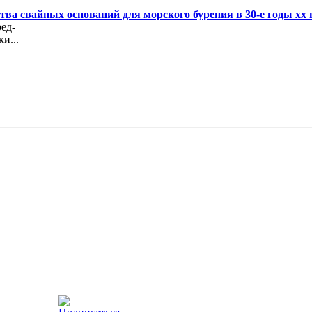
ва свайных оснований для морского бурения в 30-е годы хх 
ед-
и...