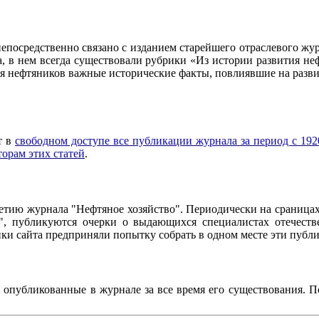
осредственно связано с изданием старейшего отраслевого журн
ла, в нем всегда существовали рубрики «Из истории развития 
ия нефтяников важные исторические факты, повлиявшие на разви
т в
свободном доступе все публикации журнала за период с 1920
торам этих статей
.
95-летию журнала "Нефтяное хозяйство". Периодически на сраниц
о", публикуются очерки о выдающихся специалистах отечестве
чики сайта предприняли попытку собрать в одном месте эти пуб
, опубликованные в журнале за все время его существования. 