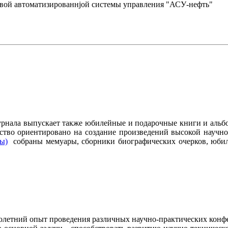
евой автоматизированнjой системы управления "АСУ-нефть"
журнала выпускает также юбилейные и подарочные книги и альб
ство ориентировано на создание произведений высокой научно
ры)
собраны мемуары, сборники биографических очерков, юбиле
олетний опыт проведения различных научно-практических конфе