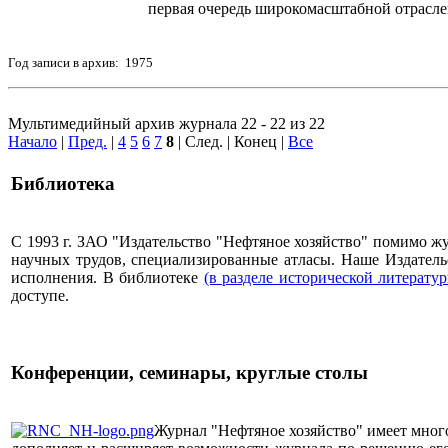
первая очередь широкомасштабной отрасл
Год записи в архив: 1975
Мультимедийный архив журнала 22 - 22 из 22
Начало
|
Пред.
|
4
5
6
7
8
| След. | Конец
|
Все
Библиотека
С 1993 г. ЗАО "Издательство "Нефтяное хозяйство" помимо 
научных трудов, специализированные атласы. Наше Издатель
исполнения. В библиотеке
(в разделе исторической литерату
доступе.
Конференции, семинары, круглые столы
Журнал "Нефтяное хозяйство" имеет мног