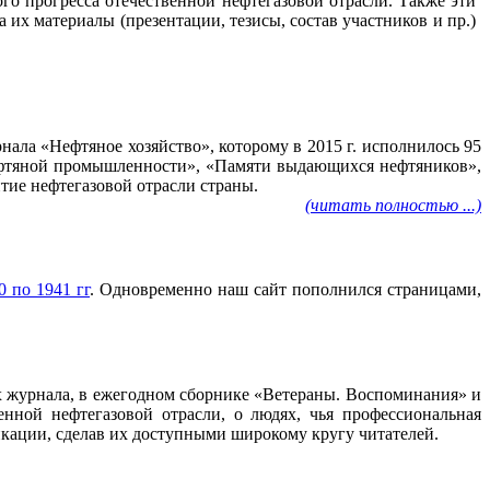
го прогресса отечественной нефтегазовой отрасли. Также эти
их материалы (презентации, тезисы, состав участников и пр.)
ала «Нефтяное хозяйство», которому в 2015 г. исполнилось 95
нефтяной промышленности», «Памяти выдающихся нефтяников»,
тие нефтегазовой отрасли страны.
(читать полностью ...)
 по 1941 гг
. Одновременно наш сайт пополнился страницами,
ах журнала, в ежегодном сборнике «Ветераны. Воспоминания» и
нной нефтегазовой отрасли, о людях, чья профессиональная
ликации, сделав их доступными широкому кругу читателей.