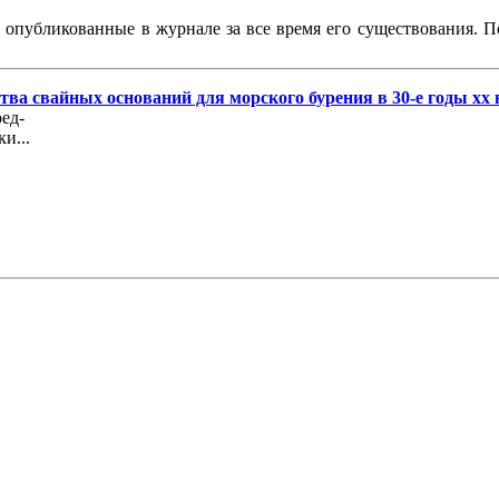
, опубликованные в журнале за все время его существования. 
ва свайных оснований для морского бурения в 30-е годы хх 
ед-
и...