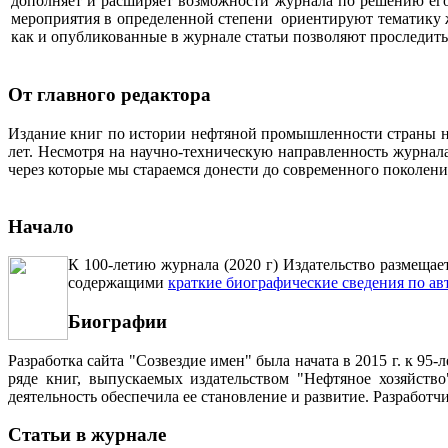
дополняет и расширяет возможности журнала по решению его 
мероприятия в определенной степени ориентируют тематику жу
как и опубликованные в журнале статьи позволяют проследит
От главного редактора
Издание книг по истории нефтяной промышленности страны неп
лет. Несмотря на научно-техническую направленность журна
через которые мы стараемся донести до современного поколен
Начало
К 100-летию журнала (2020 г) Издательство размещае
содержащими
краткие биографические сведения по ав
Биографии
Разработка сайта "Созвездие имен" была начата в 2015 г. к 
ряде книг, выпускаемых издательством "Нефтяное хозяйств
деятельность обеспечила ее становление и развитие. Разработ
Статьи в журнале