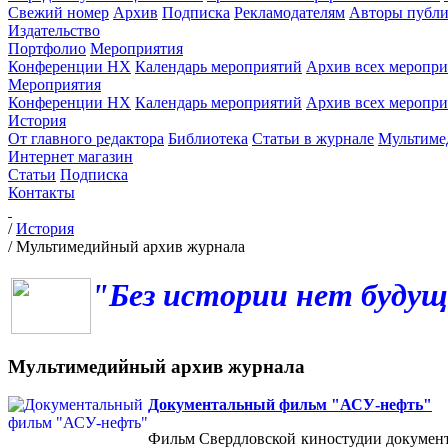
Свежий номер
Архив
Подписка
Рекламодателям
Авторы публи
Издательство
Портфолио
Мероприятия
Конференции НХ
Календарь мероприятий
Архив всех меропр
Мероприятия
Конференции НХ
Календарь мероприятий
Архив всех меропр
История
От главного редактора
Библиотека
Статьи в журнале
Мультиме
Интернет магазин
Статьи
Подписка
Контакты
/
История
/
Мультимедийный архив журнала
"Без истории нет будущ
Мультимедийный архив журнала
Документальный фильм "АСУ-нефть"
Фильм Свердловской киностудии документа