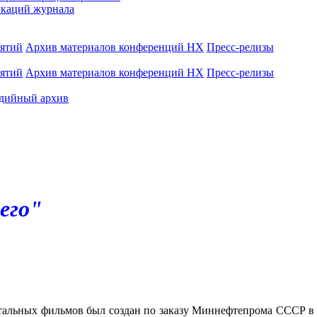
каций журнала
иятий
Архив материалов конференций НХ
Пресс-релизы
иятий
Архив материалов конференций НХ
Пресс-релизы
дийный архив
его"
льных фильмов был создан по заказу Миннефтепрома СССР в 19