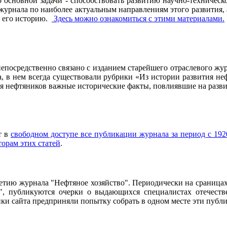
основной задачи - способствовать развитию научно-техническо
рнала по наиболее актуальным направлениям этого развития, а 
ь его историю.
Здесь можно ознакомиться с этими материалами
.
осредственно связано с изданием старейшего отраслевого журн
ла, в нем всегда существовали рубрики «Из истории развития 
ия нефтяников важные исторические факты, повлиявшие на разви
т в
свободном доступе все публикации журнала за период с 1920
торам этих статей
.
95-летию журнала "Нефтяное хозяйство". Периодически на сраниц
о", публикуются очерки о выдающихся специалистах отечестве
чики сайта предприняли попытку собрать в одном месте эти пуб