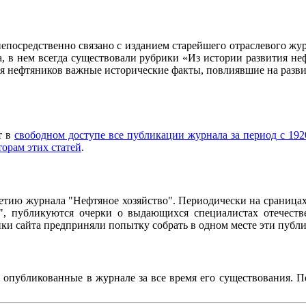
осредственно связано с изданием старейшего отраслевого журн
ла, в нем всегда существовали рубрики «Из истории развития 
ия нефтяников важные исторические факты, повлиявшие на разви
т в
свободном доступе все публикации журнала за период с 1920
торам этих статей
.
95-летию журнала "Нефтяное хозяйство". Периодически на сраниц
о", публикуются очерки о выдающихся специалистах отечестве
чики сайта предприняли попытку собрать в одном месте эти пуб
, опубликованные в журнале за все время его существования. 