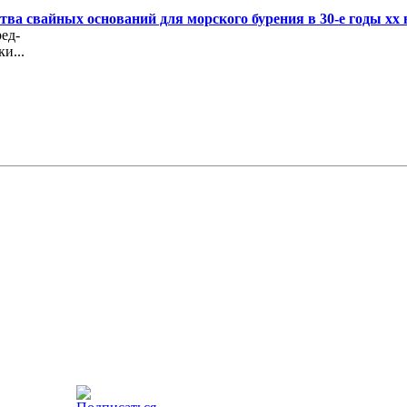
ва свайных оснований для морского бурения в 30-е годы хх 
ед-
и...