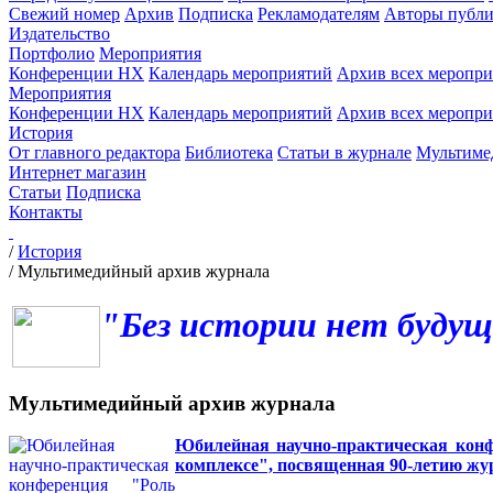
Свежий номер
Архив
Подписка
Рекламодателям
Авторы публи
Издательство
Портфолио
Мероприятия
Конференции НХ
Календарь мероприятий
Архив всех меропр
Мероприятия
Конференции НХ
Календарь мероприятий
Архив всех меропр
История
От главного редактора
Библиотека
Статьи в журнале
Мультиме
Интернет магазин
Статьи
Подписка
Контакты
/
История
/
Мультимедийный архив журнала
"Без истории нет будущ
Мультимедийный архив журнала
Юбилейная научно-практическая конфе
комплексе", посвященная 90-летию жу