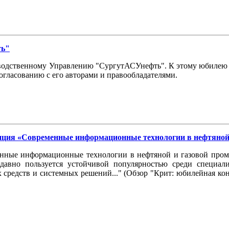
ть"
изводственному Управлению "СургутАСУнефть". К этому юбилею 
огласованию с его авторами и правообладателями.
нция «Современные информационные технологии в нефтяной
нные информационные технологии в нефтяной и газовой промы
давно пользуется устойчивой популярностью среди специали
 средств и системных решений..." (Обзор "Крит: юбилейная ко