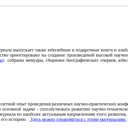
журнала выпускает также юбилейные и подарочные книги и альб
ство ориентировано на создание произведений высокой научно
ры)
собраны мемуары, сборники биографических очерков, юбиле
олетний опыт проведения различных научно-практических конфе
основной задачи - способствовать развитию научно-техническо
рнала по наиболее актуальным направлениям этого развития, а 
ь его историю.
Здесь можно ознакомиться с этими материалами
.