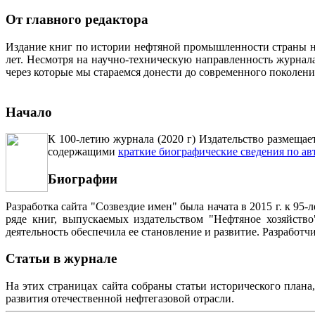
От главного редактора
Издание книг по истории нефтяной промышленности страны неп
лет. Несмотря на научно-техническую направленность журна
через которые мы стараемся донести до современного поколен
Начало
К 100-летию журнала (2020 г) Издательство размещае
содержащими
краткие биографические сведения по ав
Биографии
Разработка сайта "Созвездие имен" была начата в 2015 г. к 
ряде книг, выпускаемых издательством "Нефтяное хозяйств
деятельность обеспечила ее становление и развитие. Разработ
Статьи в журнале
На этих страницах сайта собраны статьи исторического плана
развития отечественной нефтегазовой отрасли.