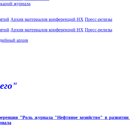
каций журнала
иятий
Архив материалов конференций НХ
Пресс-релизы
иятий
Архив материалов конференций НХ
Пресс-релизы
дийный архив
его"
ренция "Роль журнала "Нефтяное хозяйство" в развитии н
рнала