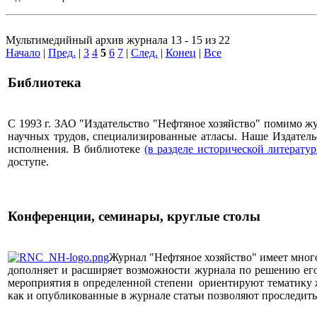
Мультимедийный архив журнала 13 - 15 из 22
Начало
|
Пред.
|
3
4
5
6
7
|
След.
|
Конец
|
Все
Библиотека
С 1993 г. ЗАО "Издательство "Нефтяное хозяйство" помимо 
научных трудов, специализированные атласы. Наше Издатель
исполнения. В библиотеке
(в разделе исторической литерату
доступе.
Конференции, семинары, круглые столы
Журнал "Нефтяное хозяйство" имеет мног
дополняет и расширяет возможности журнала по решению его 
мероприятия в определенной степени ориентируют тематику жу
как и опубликованные в журнале статьи позволяют проследит