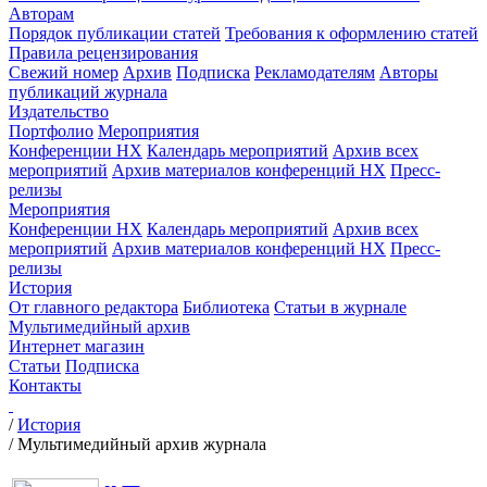
Авторам
Порядок публикации статей
Требования к оформлению статей
Правила рецензирования
Свежий номер
Архив
Подписка
Рекламодателям
Авторы
публикаций журнала
Издательство
Портфолио
Мероприятия
Конференции НХ
Календарь мероприятий
Архив всех
мероприятий
Архив материалов конференций НХ
Пресс-
релизы
Мероприятия
Конференции НХ
Календарь мероприятий
Архив всех
мероприятий
Архив материалов конференций НХ
Пресс-
релизы
История
От главного редактора
Библиотека
Статьи в журнале
Мультимедийный архив
Интернет магазин
Статьи
Подписка
Контакты
/
История
/
Мультимедийный архив журнала