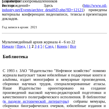
Союзнефтегазопромышленников
России Здесь (
http://www.oil-
industry.net/Events/archive_detailSD.php?ID=12121
) приведены
материалы конференции: видеозаписи, тезисы и презентации
докладов.
Год записи в архив: 2021
Мультимедийный архив журнала 4 - 6 из 22
Начало
|
Пред.
|
1
2
3
4
5
|
След.
|
Конец
|
Все
Библиотека
С 1993 г. ЗАО "Издательство "Нефтяное хозяйство" помимо
журнала выпускает также юбилейные и подарочные книги и
альбомы, издает монографии и мемуарные произведения,
сборники научных трудов, специализированные атласы.
Наше Издательство ориентировано на создание
произведений высокой научно-редакторской подготовки и
качественного полиграфического исполнения. В библиотеке
(в разделе исторической литературы)
собраны мемуары,
сборники биографических очерков, юбилейные издания и