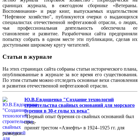
сраницах журнала, в ежегодном сборнике «Ветераны.
Воспоминания» и ряде книг, выпускаемых издательством
"Нефтяное хозяйство", публикуются очерки о выдающихся
специалистах отечественной нефтегазовой отрасли, о людях,
чья профессиональная деятельность обеспечила ее
становление и развитие. Разработчики сайта предприняли
попытку собрать в одном месте эти публикации, сделав их
доступными широкому кругу читателей.
Статьи в журнале
На этих страницах сайта собраны статьи исторического плана,
опубликованные в журнале за все время его существования.
По этим статьям можно отследить основные вехи становления
и развития отечественной нефтегазовой отрасли.
Ю.В.Евдошенко "Создание технологий
строительства свайных оснований для морского
бурения в 30-е годы хх века"
"Первый опыт бурения со свайных оснований был
пред-
принят трестом «Азнефть» в 1924–1925 гг. для
разведки...