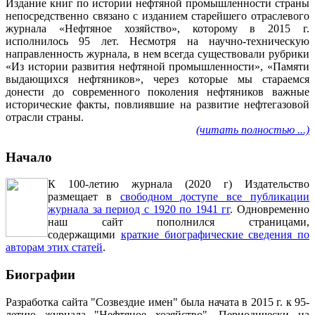
Издание книг по истории нефтяной промышленности страны
непосредственно связано с изданием старейшего отраслевого
журнала «Нефтяное хозяйство», которому в 2015 г.
исполнилось 95 лет. Несмотря на научно-техническую
направленность журнала, в нем всегда существовали рубрики
«Из истории развития нефтяной промышленности», «Памяти
выдающихся нефтяников», через которые мы стараемся
донести до современного поколения нефтяников важные
исторические факты, повлиявшие на развитие нефтегазовой
отрасли страны.
(читать полностью ...)
Начало
К 100-летию журнала (2020 г) Издательство
размещает в
свободном доступе все публикации
журнала за период с 1920 по 1941 гг
. Одновременно
наш сайт пополнился страницами,
содержащими
краткие биографические сведения по
авторам этих статей
.
Биографии
Разработка сайта "Созвездие имен" была начата в 2015 г. к 95-
летию журнала "Нефтяное хозяйство". Периодически на