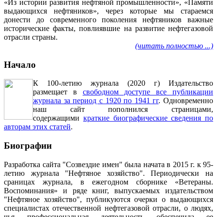
«Из истории развития нефтяной промышленности», «Памяти
выдающихся нефтяников», через которые мы стараемся
донести до современного поколения нефтяников важные
исторические факты, повлиявшие на развитие нефтегазовой
отрасли страны.
(читать полностью ...)
Начало
К 100-летию журнала (2020 г) Издательство
размещает в
свободном доступе все публикации
журнала за период с 1920 по 1941 гг
. Одновременно
наш сайт пополнился страницами,
содержащими
краткие биографические сведения по
авторам этих статей
.
Биографии
Разработка сайта "Созвездие имен" была начата в 2015 г. к 95-
летию журнала "Нефтяное хозяйство". Периодически на
сраницах журнала, в ежегодном сборнике «Ветераны.
Воспоминания» и ряде книг, выпускаемых издательством
"Нефтяное хозяйство", публикуются очерки о выдающихся
специалистах отечественной нефтегазовой отрасли, о людях,
чья профессиональная деятельность обеспечила ее