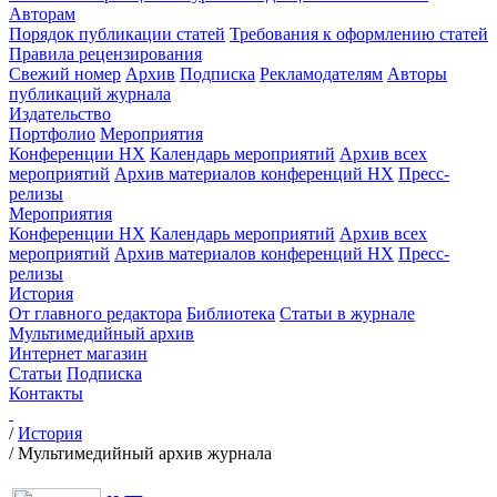
Авторам
Порядок публикации статей
Требования к оформлению статей
Правила рецензирования
Свежий номер
Архив
Подписка
Рекламодателям
Авторы
публикаций журнала
Издательство
Портфолио
Мероприятия
Конференции НХ
Календарь мероприятий
Архив всех
мероприятий
Архив материалов конференций НХ
Пресс-
релизы
Мероприятия
Конференции НХ
Календарь мероприятий
Архив всех
мероприятий
Архив материалов конференций НХ
Пресс-
релизы
История
От главного редактора
Библиотека
Статьи в журнале
Мультимедийный архив
Интернет магазин
Статьи
Подписка
Контакты
/
История
/
Мультимедийный архив журнала