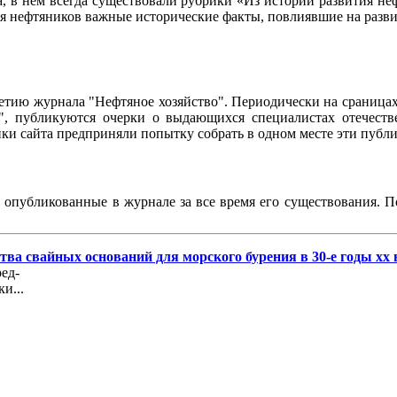
ла, в нем всегда существовали рубрики «Из истории развития 
ия нефтяников важные исторические факты, повлиявшие на разви
95-летию журнала "Нефтяное хозяйство". Периодически на сраниц
о", публикуются очерки о выдающихся специалистах отечестве
чики сайта предприняли попытку собрать в одном месте эти пуб
, опубликованные в журнале за все время его существования. 
ва свайных оснований для морского бурения в 30-е годы хх 
ед-
и...