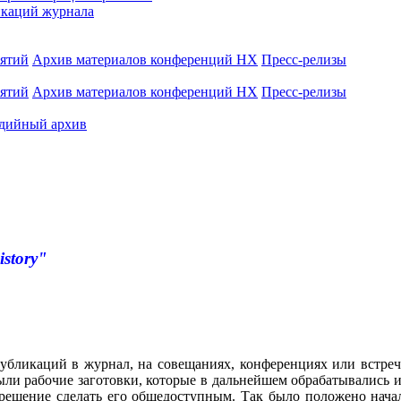
каций журнала
иятий
Архив материалов конференций НХ
Пресс-релизы
иятий
Архив материалов конференций НХ
Пресс-релизы
дийный архив
istory"
убликаций в журнал, на совещаниях, конференциях или встреч
ли рабочие заготовки, которые в дальнейшем обрабатывались и
 решение сделать его общедоступным. Так было положено нача