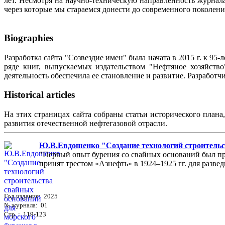
лет. Несмотря на научно-техническую направленность журна
через которые мы стараемся донести до современного поколен
Biographies
Разработка сайта "Созвездие имен" была начата в 2015 г. к 
ряде книг, выпускаемых издательством "Нефтяное хозяйств
деятельность обеспечила ее становление и развитие. Разработ
Historical articles
На этих страницах сайта собраны статьи исторического плана
развития отечественной нефтегазовой отрасли.
Ю.В.Евдошенко "Создание технологий строительст
"Первый опыт бурения со свайных оснований был пр
принят трестом «Азнефть» в 1924–1925 гг. для разведк
Год издания: 2025
№ журнала: 01
Стр. : 119-123