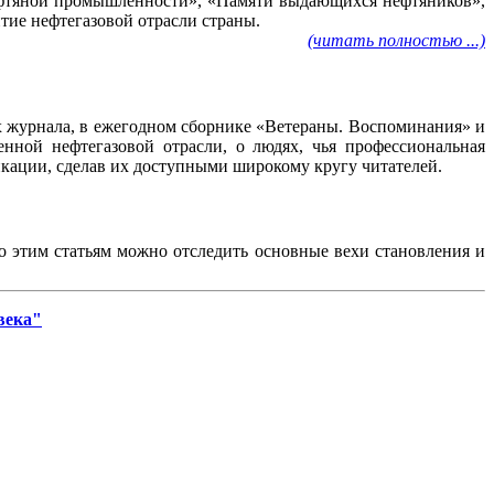
нефтяной промышленности», «Памяти выдающихся нефтяников»,
тие нефтегазовой отрасли страны.
(читать полностью ...)
ах журнала, в ежегодном сборнике «Ветераны. Воспоминания» и
нной нефтегазовой отрасли, о людях, чья профессиональная
ликации, сделав их доступными широкому кругу читателей.
По этим статьям можно отследить основные вехи становления и
века"