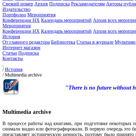
Свежий номер
Архив
Подписка
Рекламодателям
Авторы публи
Издательство
Портфолио
Мероприятия
Конференции НХ
Календарь мероприятий
Архив всех меропр
Мероприятия
Конференции НХ
Календарь мероприятий
Архив всех меропр
История
От главного редактора
Библиотека
Статьи в журнале
Мультиме
Интернет магазин
Статьи
Подписка
Контакты
/
История
/
Multimedia archive
"There is no future without h
Multimedia archive
В процессе работы над книгами, при подготовке некоторых п
снимали видио или фотографировали. В первую очередь это бы
представляет историческую ценность, поэтому было принято