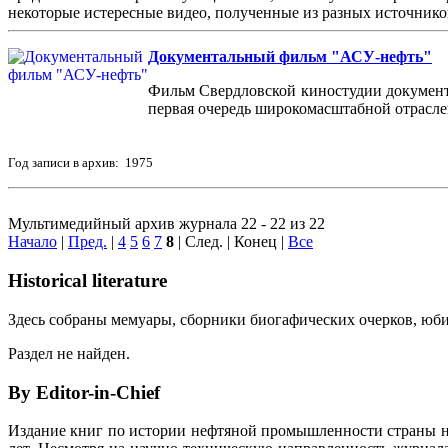
некоторые истересные видео, полученные из разных источнико
Документальный фильм "АСУ-нефть"
Фильм Свердловской киностудии документа
первая очередь широкомасштабной отрасл
Год записи в архив: 1975
Мультимедийный архив журнала 22 - 22 из 22
Начало
|
Пред.
|
4
5
6
7
8
| След. | Конец
|
Все
Historical literature
Здесь собраны мемуары, сборники биогафических очерков, юбил
Раздел не найден.
By Editor-in-Chief
Издание книг по истории нефтяной промышленности страны неп