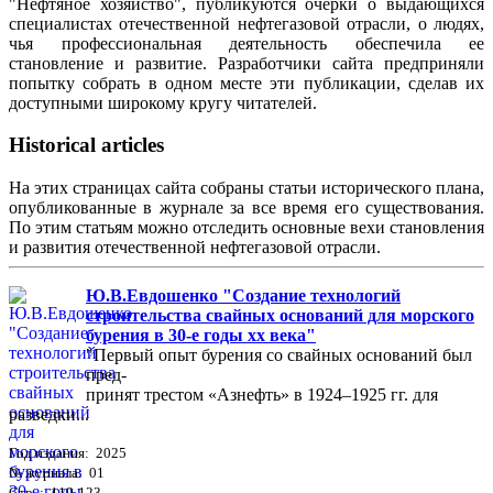
"Нефтяное хозяйство", публикуются очерки о выдающихся
специалистах отечественной нефтегазовой отрасли, о людях,
чья профессиональная деятельность обеспечила ее
становление и развитие. Разработчики сайта предприняли
попытку собрать в одном месте эти публикации, сделав их
доступными широкому кругу читателей.
Historical articles
На этих страницах сайта собраны статьи исторического плана,
опубликованные в журнале за все время его существования.
По этим статьям можно отследить основные вехи становления
и развития отечественной нефтегазовой отрасли.
Ю.В.Евдошенко "Создание технологий
строительства свайных оснований для морского
бурения в 30-е годы хх века"
"Первый опыт бурения со свайных оснований был
пред-
принят трестом «Азнефть» в 1924–1925 гг. для
разведки...
Год издания: 2025
№ журнала: 01
Стр. : 119-123