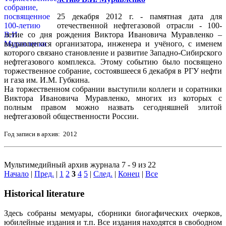
25 декабря 2012 г. - памятная дата для
отечественной нефтегазовой отрасли - 100-
летие со дня рождения Виктора Ивановича Муравленко –
выдающегося организатора, инженера и учёного, с именем
которого связано становление и развитие Западно-Сибирского
нефтегазового комплекса. Этому событию было посвящено
торжественное собрание, состоявшееся 6 декабря в РГУ нефти
и газа им. И.М. Губкина.
На торжественном собрании выступили коллеги и соратники
Виктора Ивановича Муравленко, многих из которых с
полным правом можно назвать сегодняшней элитой
нефтегазовой общественности России.
Год записи в архив: 2012
Мультимедийный архив журнала 7 - 9 из 22
Начало
|
Пред.
|
1
2
3
4
5
|
След.
|
Конец
|
Все
Historical literature
Здесь собраны мемуары, сборники биогафических очерков,
юбилейные издания и т.п. Все издания находятся в свободном