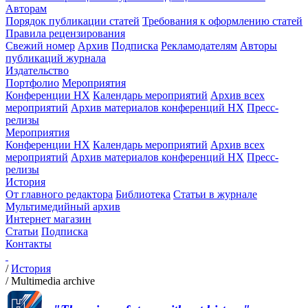
Авторам
Порядок публикации статей
Требования к оформлению статей
Правила рецензирования
Свежий номер
Архив
Подписка
Рекламодателям
Авторы
публикаций журнала
Издательство
Портфолио
Мероприятия
Конференции НХ
Календарь мероприятий
Архив всех
мероприятий
Архив материалов конференций НХ
Пресс-
релизы
Мероприятия
Конференции НХ
Календарь мероприятий
Архив всех
мероприятий
Архив материалов конференций НХ
Пресс-
релизы
История
От главного редактора
Библиотека
Статьи в журнале
Мультимедийный архив
Интернет магазин
Статьи
Подписка
Контакты
/
История
/
Multimedia archive