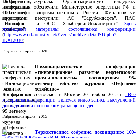
100-летию журнала. Организационную поддержку
конференции обеспечили Министерство энергетики РФ и
Союз нефтегазопромышленников России. Финансовыми
спонсорами выступили: АО "Зарубежнефть", ПАО
"Татнефть" и ООО "ХимСервисИнжиниринг".
Здесь
приведены материалы состоявшейся конференции
(
http://www.oil-industry.net/Events/archive_detailSD.php?
ID=12030
)
Год записи в архив: 2020
Научно-практическая конференция
«Инновационное развитие нефтегазовой
промышленности», посвященная 95-
летнему юбилею журнала «Нефтяное
хозяйство»
Конференция состоялась в Москве 20 ноября 2015 г
Все
материалы конференции, включая видео запись выступлений
докладчиков и фотоальбом размещены здесь
Год записи в архив: 2015
Торжественное собрание, посвященное 100-
летию В.И. Муравленко