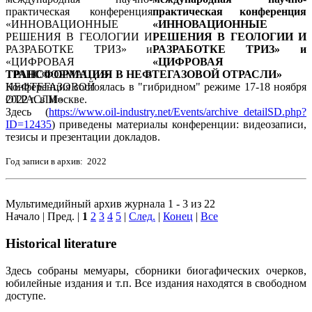
практическая конференция
«ИННОВАЦИОННЫЕ
РЕШЕНИЯ В ГЕОЛОГИИ И
РАЗРАБОТКЕ ТРИЗ» и
«ЦИФРОВАЯ
ТРАНСФОРМАЦИЯ В НЕФТЕГАЗОВОЙ ОТРАСЛИ»
Конференция состоялась в "гибридном" режиме 17-18 ноября
2022 г. в Москве.
Здесь (
https://www.oil-industry.net/Events/archive_detailSD.php?
ID=12435
) приведены материалы конференции: видеозаписи,
тезисы и презентации докладов.
Год записи в архив: 2022
Мультимедийный архив журнала 1 - 3 из 22
Начало | Пред. |
1
2
3
4
5
|
След.
|
Конец
|
Все
Historical literature
Здесь собраны мемуары, сборники биогафических очерков,
юбилейные издания и т.п. Все издания находятся в свободном
доступе.