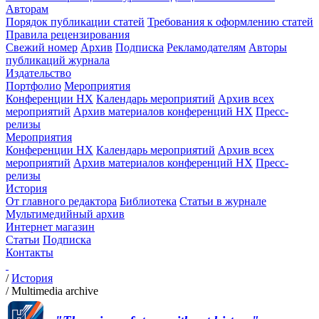
Авторам
Порядок публикации статей
Требования к оформлению статей
Правила рецензирования
Свежий номер
Архив
Подписка
Рекламодателям
Авторы
публикаций журнала
Издательство
Портфолио
Мероприятия
Конференции НХ
Календарь мероприятий
Архив всех
мероприятий
Архив материалов конференций НХ
Пресс-
релизы
Мероприятия
Конференции НХ
Календарь мероприятий
Архив всех
мероприятий
Архив материалов конференций НХ
Пресс-
релизы
История
От главного редактора
Библиотека
Статьи в журнале
Мультимедийный архив
Интернет магазин
Статьи
Подписка
Контакты
/
История
/
Multimedia archive