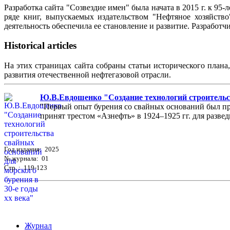
Разработка сайта "Созвездие имен" была начата в 2015 г. к 
ряде книг, выпускаемых издательством "Нефтяное хозяйств
деятельность обеспечила ее становление и развитие. Разработ
Historical articles
На этих страницах сайта собраны статьи исторического плана
развития отечественной нефтегазовой отрасли.
Ю.В.Евдошенко "Создание технологий строительст
"Первый опыт бурения со свайных оснований был пр
принят трестом «Азнефть» в 1924–1925 гг. для разведк
Год издания: 2025
№ журнала: 01
Стр. : 119-123
Журнал