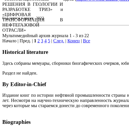
Год записи в архив: 2022
Мультимедийный архив журнала 1 - 3 из 22
Начало | Пред. |
1
2
3
4
5
|
След.
|
Конец
|
Все
Historical literature
Здесь собраны мемуары, сборники биогафических очерков, юбил
Раздел не найден.
By Editor-in-Chief
Издание книг по истории нефтяной промышленности страны неп
лет. Несмотря на научно-техническую направленность журна
через которые мы стараемся донести до современного поколен
Biographies