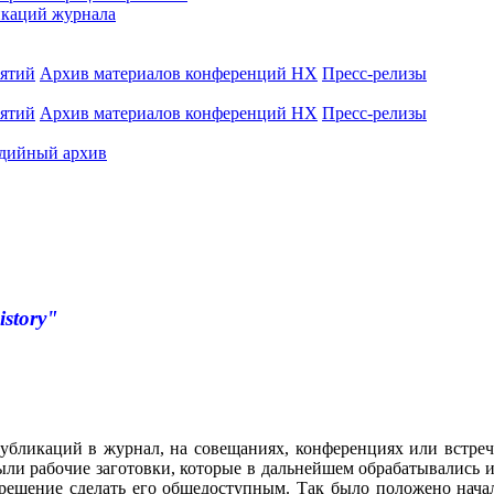
каций журнала
иятий
Архив материалов конференций НХ
Пресс-релизы
иятий
Архив материалов конференций НХ
Пресс-релизы
дийный архив
istory"
убликаций в журнал, на совещаниях, конференциях или встреч
ли рабочие заготовки, которые в дальнейшем обрабатывались и
 решение сделать его общедоступным. Так было положено нача