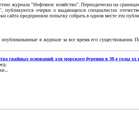
95-летию журнала "Нефтяное хозяйство". Периодически на сраниц
о", публикуются очерки о выдающихся специалистах отечестве
чики сайта предприняли попытку собрать в одном месте эти пуб
, опубликованные в журнале за все время его существования. 
ва свайных оснований для морского бурения в 30-е годы хх 
ед-
и...