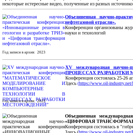
некоторые истересные видео, полученные из разных источнико
Объединенная научно-практ
нефтегазовой отрасли».
Конференции организованы журн
науки и технологий
Год записи в архив: 2023
XV международная науч
ПРОЦЕССАХ РАЗРАБОТКИ
Конференция состоялась 25-26 ап
Здесь
(
https://www.oil-industry.ne
Год записи в архив: 2023
Объединенная международ
«ЦИФРОВАЯ ТРАНСФОРМАЦ
Конференция состоялась в "гибри
Здесь (
https://www.oil-industry.ne