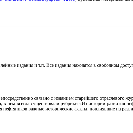
ейные издания и т.п. Все издания находятся в свободном досту
осредственно связано с изданием старейшего отраслевого журн
ла, в нем всегда существовали рубрики «Из истории развития 
ия нефтяников важные исторические факты, повлиявшие на разви