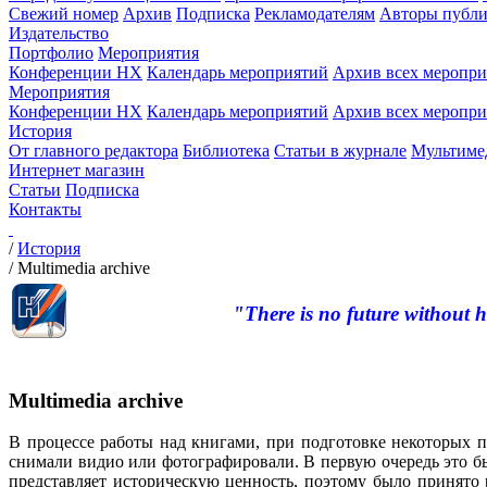
Свежий номер
Архив
Подписка
Рекламодателям
Авторы публи
Издательство
Портфолио
Мероприятия
Конференции НХ
Календарь мероприятий
Архив всех меропр
Мероприятия
Конференции НХ
Календарь мероприятий
Архив всех меропр
История
От главного редактора
Библиотека
Статьи в журнале
Мультиме
Интернет магазин
Статьи
Подписка
Контакты
/
История
/
Multimedia archive
"There is no future without h
Multimedia archive
В процессе работы над книгами, при подготовке некоторых п
снимали видио или фотографировали. В первую очередь это бы
представляет историческую ценность, поэтому было принято