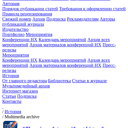
Авторам
Порядок публикации статей
Требования к оформлению статей
Правила рецензирования
Свежий номер
Архив
Подписка
Рекламодателям
Авторы
публикаций журнала
Издательство
Портфолио
Мероприятия
Конференции НХ
Календарь мероприятий
Архив всех
мероприятий
Архив материалов конференций НХ
Пресс-
релизы
Мероприятия
Конференции НХ
Календарь мероприятий
Архив всех
мероприятий
Архив материалов конференций НХ
Пресс-
релизы
История
От главного редактора
Библиотека
Статьи в журнале
Мультимедийный архив
Интернет магазин
Статьи
Подписка
Контакты
/
История
/
Multimedia archive