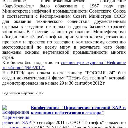
Всесоюзное внешнеэкономическое объединение
«Зарубежнефть» было образовано в 1967 году при
Министерстве нефтяной промышленности Советского Союза
в соответствии с Распоряжением Совета Министров СССР
для оказания технического содействия дружественным
странам в создании нефтяных и других базовых отраслей
экономики. В качестве главного управления Миннефтепрома
объединение «Зарубежнефть» приступило к осуществлению
программ и проектов по разведке и комплексному освоению
месторождений по всему миру, в результате чего были
заложены основы нефтегазовой промышленности многих
стран.
К юбилею был подготовлен
спецвыпуск журнала "Нефтяное
хозяйство" (№9/2012).
На ВГТРК для показа по телеканалу "РОССИЯ 24" был
создан документальный фильм "Нефть без границ", который
демонстрировался на канале 29 и 30 сентября 2012 г
Год записи в архив: 2012
Конференция "Применения решений SAP в
компаниях нефтегазового сектора"
17 сентября 2011 г. ОАО "Татнефть" совместно
с ООО "САП СНГ", Группой компаний Energy