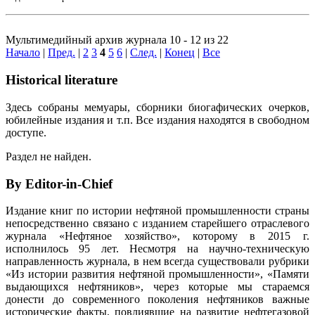
Мультимедийный архив журнала 10 - 12 из 22
Начало
|
Пред.
|
2
3
4
5
6
|
След.
|
Конец
|
Все
Historical literature
Здесь собраны мемуары, сборники биогафических очерков,
юбилейные издания и т.п. Все издания находятся в свободном
доступе.
Раздел не найден.
By Editor-in-Chief
Издание книг по истории нефтяной промышленности страны
непосредственно связано с изданием старейшего отраслевого
журнала «Нефтяное хозяйство», которому в 2015 г.
исполнилось 95 лет. Несмотря на научно-техническую
направленность журнала, в нем всегда существовали рубрики
«Из истории развития нефтяной промышленности», «Памяти
выдающихся нефтяников», через которые мы стараемся
донести до современного поколения нефтяников важные
исторические факты, повлиявшие на развитие нефтегазовой