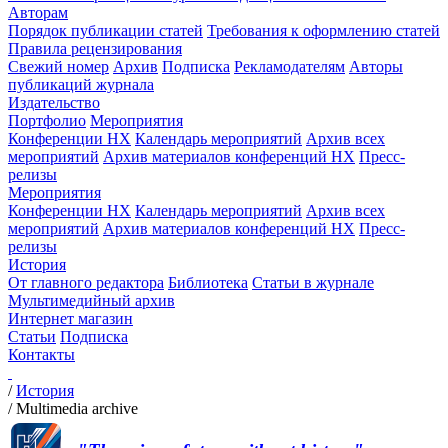
Авторам
Порядок публикации статей
Требования к оформлению статей
Правила рецензирования
Свежий номер
Архив
Подписка
Рекламодателям
Авторы
публикаций журнала
Издательство
Портфолио
Мероприятия
Конференции НХ
Календарь мероприятий
Архив всех
мероприятий
Архив материалов конференций НХ
Пресс-
релизы
Мероприятия
Конференции НХ
Календарь мероприятий
Архив всех
мероприятий
Архив материалов конференций НХ
Пресс-
релизы
История
От главного редактора
Библиотека
Статьи в журнале
Мультимедийный архив
Интернет магазин
Статьи
Подписка
Контакты
/
История
/
Multimedia archive