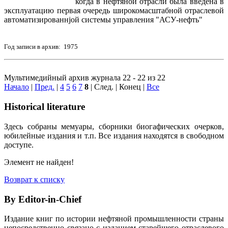
когда в нефтяной отрасли была введена в
эксплуатацию первая очередь широкомасштабной отраслевой
автоматизированнjой системы управления "АСУ-нефть"
Год записи в архив: 1975
Мультимедийный архив журнала 22 - 22 из 22
Начало
|
Пред.
|
4
5
6
7
8
| След. | Конец
|
Все
Historical literature
Здесь собраны мемуары, сборники биогафических очерков,
юбилейные издания и т.п. Все издания находятся в свободном
доступе.
Элемент не найден!
Возврат к списку
By Editor-in-Chief
Издание книг по истории нефтяной промышленности страны
непосредственно связано с изданием старейшего отраслевого