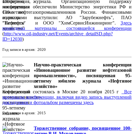
100-летию журнала. Организационную поддержку
конференции обеспечили Министерство энергетики РФ и
Союз нефтегазопромышленников России. Финансовыми
спонсорами выступили: АО "Зарубежнефть", ПАО
"Татнефть" и ООО "ХимСервисИнжиниринг".
Здесь
приведены материалы состоявшейся конференции
(
http://www.oil-industry.net/Events/archive_detailSD.php?
ID=12030
)
Год записи в архив: 2020
Научно-практическая конференция
«Инновационное развитие нефтегазовой
промышленности», посвященная 95-
летнему юбилею журнала «Нефтяное
хозяйство»
Конференция состоялась в Москве 20 ноября 2015 г
Все
материалы конференции, включая видео запись выступлений
докладчиков и фотоальбом размещены здесь
Год записи в архив: 2015
Торжественное собрание, посвященное 100-
летию В.И. Муравленко