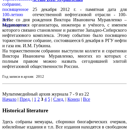
25 декабря 2012 г. - памятная дата для
отечественной нефтегазовой отрасли - 100-
летие со дня рождения Виктора Ивановича Муравленко –
выдающегося организатора, инженера и учёного, с именем
которого связано становление и развитие Западно-Сибирского
нефтегазового комплекса. Этому событию было посвящено
торжественное собрание, состоявшееся 6 декабря в РГУ нефти
и газа им. И.М. Губкина.
На торжественном собрании выступили коллеги и соратники
Виктора Ивановича Муравленко, многих из которых с
полным правом можно назвать сегодняшней элитой
нефтегазовой общественности России.
Год записи в архив: 2012
Мультимедийный архив журнала 7 - 9 из 22
Начало
|
Пред.
|
1
2
3
4
5
|
След.
|
Конец
|
Все
Historical literature
Здесь собраны мемуары, сборники биогафических очерков,
юбилейные издания и т.п. Все издания находятся в свободном