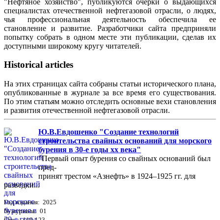
"Нефтяное хозяйство", публикуются очерки о выдающихся
специалистах отечественной нефтегазовой отрасли, о людях,
чья профессиональная деятельность обеспечила ее
становление и развитие. Разработчики сайта предприняли
попытку собрать в одном месте эти публикации, сделав их
доступными широкому кругу читателей.
Historical articles
На этих страницах сайта собраны статьи исторического плана,
опубликованные в журнале за все время его существования.
По этим статьям можно отследить основные вехи становления
и развития отечественной нефтегазовой отрасли.
Ю.В.Евдошенко "Создание технологий
строительства свайных оснований для морского
бурения в 30-е годы хх века"
"Первый опыт бурения со свайных оснований был
пред-
принят трестом «Азнефть» в 1924–1925 гг. для
разведки...
Год издания: 2025
№ журнала: 01
Стр. : 119-123