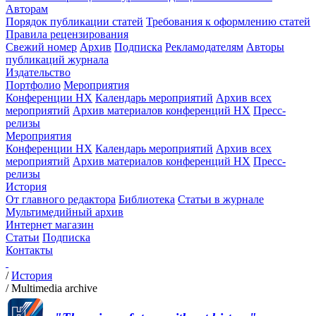
Авторам
Порядок публикации статей
Требования к оформлению статей
Правила рецензирования
Свежий номер
Архив
Подписка
Рекламодателям
Авторы
публикаций журнала
Издательство
Портфолио
Мероприятия
Конференции НХ
Календарь мероприятий
Архив всех
мероприятий
Архив материалов конференций НХ
Пресс-
релизы
Мероприятия
Конференции НХ
Календарь мероприятий
Архив всех
мероприятий
Архив материалов конференций НХ
Пресс-
релизы
История
От главного редактора
Библиотека
Статьи в журнале
Мультимедийный архив
Интернет магазин
Статьи
Подписка
Контакты
/
История
/
Multimedia archive