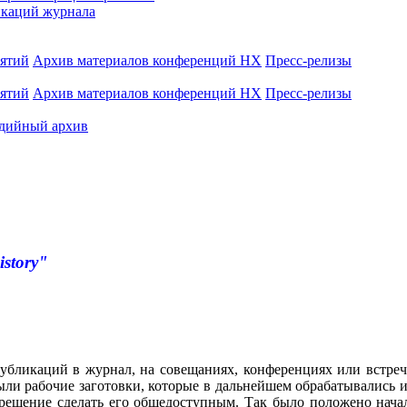
каций журнала
иятий
Архив материалов конференций НХ
Пресс-релизы
иятий
Архив материалов конференций НХ
Пресс-релизы
дийный архив
istory"
убликаций в журнал, на совещаниях, конференциях или встреч
ли рабочие заготовки, которые в дальнейшем обрабатывались и
 решение сделать его общедоступным. Так было положено нача