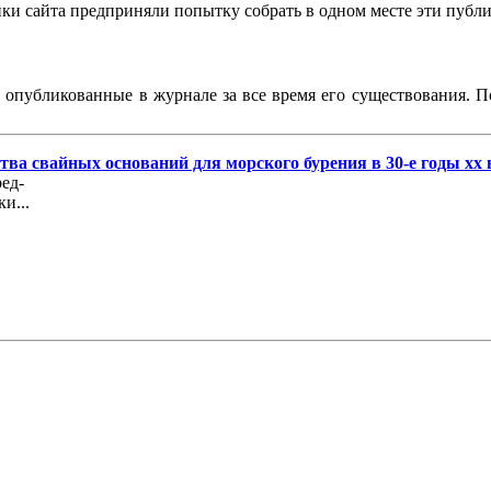
чики сайта предприняли попытку собрать в одном месте эти пуб
, опубликованные в журнале за все время его существования. 
ва свайных оснований для морского бурения в 30-е годы хх 
ед-
и...