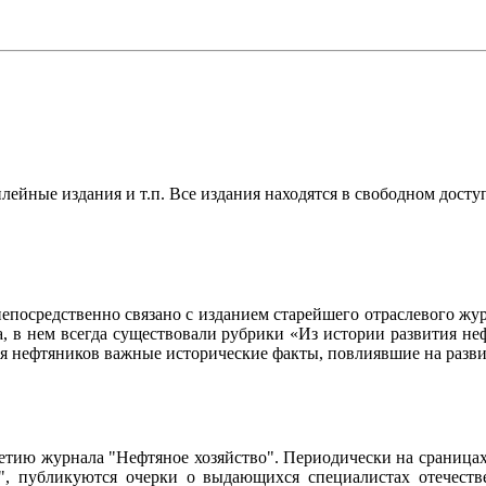
ейные издания и т.п. Все издания находятся в свободном досту
осредственно связано с изданием старейшего отраслевого журн
ла, в нем всегда существовали рубрики «Из истории развития 
ия нефтяников важные исторические факты, повлиявшие на разви
95-летию журнала "Нефтяное хозяйство". Периодически на сраниц
о", публикуются очерки о выдающихся специалистах отечестве