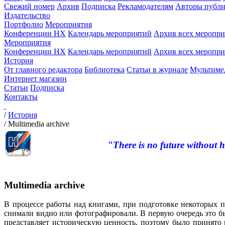
Свежий номер
Архив
Подписка
Рекламодателям
Авторы публи
Издательство
Портфолио
Мероприятия
Конференции НХ
Календарь мероприятий
Архив всех меропр
Мероприятия
Конференции НХ
Календарь мероприятий
Архив всех меропр
История
От главного редактора
Библиотека
Статьи в журнале
Мультиме
Интернет магазин
Статьи
Подписка
Контакты
/
История
/
Multimedia archive
"There is no future without h
Multimedia archive
В процессе работы над книгами, при подготовке некоторых п
снимали видио или фотографировали. В первую очередь это бы
представляет историческую ценность, поэтому было принято