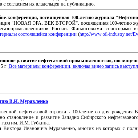
в с согласием их владельцев на публикацию.
e-конференция, посвященная 100-летию журнала "Нефтяное
еренция "НОВАЯ ЭРА, ВЕК ВТОРОЙ", посвященная 100-летию ж
егазопромышленников России. Финансовыми спонсорами
атериалы состоявшейся конференции
(
http://www.oil-industry.net/
ионное развитие нефтегазовой промышленности», посвященн
15 г
Все материалы конференции, включая видео запись выступ
етию В.И. Муравленко
ественной нефтегазовой отрасли - 100-летие со дня рождения
ано становление и развитие Западно-Сибирского нефтегазово
 газа им. И.М. Губкина.
и Виктора Ивановича Муравленко, многих из которых с полн