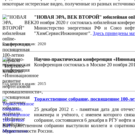
некоторые истересные видео, полученные из разных источнико
"НОВАЯ ЭРА, ВЕК ВТОРОЙ" юбилейная onlin
20 ноября 2020 г состоялась юбилейная конф
Министерство энергетики РФ и Союз нефт
"ХимСервисИнжиниринг".
Здесь приведены м
Год записи в архив: 2020
Научно-практическая конференция «Инновац
Конференция состоялась в Москве 20 ноября 20
Год записи в архив: 2015
Торжественное собрание, посвященное 100-л
25 декабря 2012 г. - памятная дата для отеч
инженера и учёного, с именем которого связ
собрание, состоявшееся 6 декабря в РГУ нефти и
На торжественном собрании выступили коллеги и соратник
общественности России.