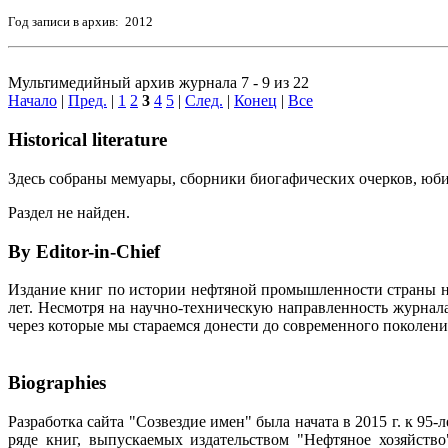
Год записи в архив: 2012
Мультимедийный архив журнала 7 - 9 из 22
Начало
|
Пред.
|
1
2
3
4
5
|
След.
|
Конец
|
Все
Historical literature
Здесь собраны мемуары, сборники биогафических очерков, юбил
Раздел не найден.
By Editor-in-Chief
Издание книг по истории нефтяной промышленности страны неп
лет. Несмотря на научно-техническую направленность журна
через которые мы стараемся донести до современного поколен
Biographies
Разработка сайта "Созвездие имен" была начата в 2015 г. к 
ряде книг, выпускаемых издательством "Нефтяное хозяйств