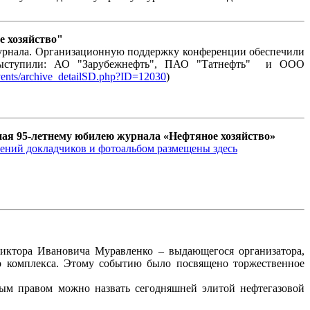
 хозяйство"
урнала. Организационную поддержку конференции обеспечили
 выступили: АО "Зарубежнефть", ПАО "Татнефть" и ООО
Events/archive_detailSD.php?ID=12030
)
ая 95-летнему юбилею журнала «Нефтяное хозяйство»
лений докладчиков и фотоальбом размещены здесь
 Виктора Ивановича Муравленко – выдающегося организатора,
го комплекса. Этому событию было посвящено торжественное
ым правом можно назвать сегодняшней элитой нефтегазовой