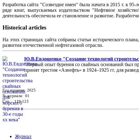
Разработка сайта "Созвездие имен" была начата в 2015 г. к 
ряде книг, выпускаемых издательством "Нефтяное хозяйств
деятельность обеспечила ее становление и развитие. Разработ
Historical articles
На этих страницах сайта собраны статьи исторического плана
развития отечественной нефтегазовой отрасли.
Ю.В.Евдошенко "Создание технологий строительст
"Первый опыт бурения со свайных оснований был пр
принят трестом «Азнефть» в 1924–1925 гг. для разведк
Год издания: 2025
№ журнала: 01
Стр. : 119-123
Журнал