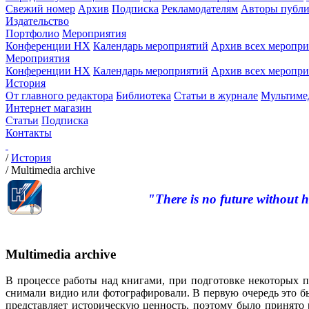
Свежий номер
Архив
Подписка
Рекламодателям
Авторы публи
Издательство
Портфолио
Мероприятия
Конференции НХ
Календарь мероприятий
Архив всех меропр
Мероприятия
Конференции НХ
Календарь мероприятий
Архив всех меропр
История
От главного редактора
Библиотека
Статьи в журнале
Мультиме
Интернет магазин
Статьи
Подписка
Контакты
/
История
/
Multimedia archive
"There is no future without h
Multimedia archive
В процессе работы над книгами, при подготовке некоторых п
снимали видио или фотографировали. В первую очередь это бы
представляет историческую ценность, поэтому было принято