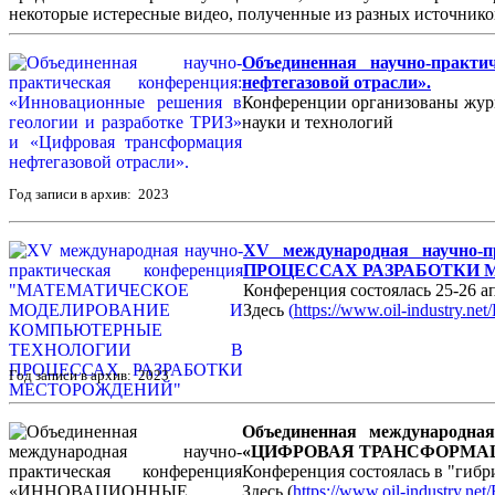
некоторые истересные видео, полученные из разных источнико
Объединенная научно-практ
нефтегазовой отрасли».
Конференции организованы журн
науки и технологий
Год записи в архив: 2023
XV международная науч
ПРОЦЕССАХ РАЗРАБОТКИ
Конференция состоялась 25-26 ап
Здесь
(
https://www.oil-industry.ne
Год записи в архив: 2023
Объединенная международ
«ЦИФРОВАЯ ТРАНСФОРМАЦ
Конференция состоялась в "гибри
Здесь (
https://www.oil-industry.ne