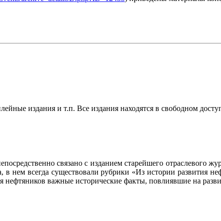
ейные издания и т.п. Все издания находятся в свободном досту
осредственно связано с изданием старейшего отраслевого журн
ла, в нем всегда существовали рубрики «Из истории развития 
ия нефтяников важные исторические факты, повлиявшие на разви