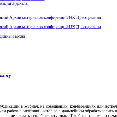
каций журнала
иятий
Архив материалов конференций НХ
Пресс-релизы
иятий
Архив материалов конференций НХ
Пресс-релизы
дийный архив
istory"
убликаций в журнал, на совещаниях, конференциях или встреч
ли рабочие заготовки, которые в дальнейшем обрабатывались и
 решение сделать его общедоступным. Так было положено нача