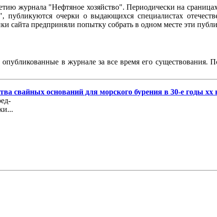
95-летию журнала "Нефтяное хозяйство". Периодически на сраниц
о", публикуются очерки о выдающихся специалистах отечестве
чики сайта предприняли попытку собрать в одном месте эти пуб
, опубликованные в журнале за все время его существования. 
ва свайных оснований для морского бурения в 30-е годы хх 
ед-
и...