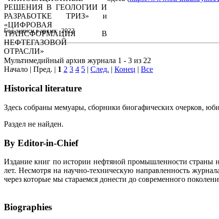
Год записи в архив: 2022
Мультимедийный архив журнала 1 - 3 из 22
Начало | Пред. |
1
2
3
4
5
|
След.
|
Конец
|
Все
Historical literature
Здесь собраны мемуары, сборники биогафических очерков, юбил
Раздел не найден.
By Editor-in-Chief
Издание книг по истории нефтяной промышленности страны неп
лет. Несмотря на научно-техническую направленность журна
через которые мы стараемся донести до современного поколен
Biographies