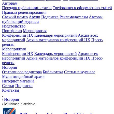
Авторам
Порядок публикации статей
Требования к оформлению статей
Правила рецензирования
Свежий номер
Архив
Подписка
Рекламодателям
Авторы
публикаций журнала
Издательство
Портфолио
Мероприятия
Конференции НХ
Календарь мероприятий
Архив всех
мероприятий
Архив материалов конференций НХ
Пресс-
релизы
Мероприятия
Конференции НХ
Календарь мероприятий
Архив всех
мероприятий
Архив материалов конференций НХ
Пресс-
релизы
История
От главного редактора
Библиотека
Статьи в журнале
Мультимедийный архив
Интернет магазин
Статьи
Подписка
Контакты
/
История
/
Multimedia archive