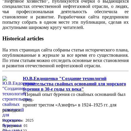
"Нефтяное хозяйство", публикуются очерки о выдающихся
специалистах отечественной нефтегазовой отрасли, о людях,
чья профессиональная деятельность обеспечила ее
становление и развитие. Разработчики сайта предприняли
попытку собрать в одном месте эти публикации, сделав их
доступными широкому кругу читателей.
Historical articles
На этих страницах сайта собраны статьи исторического плана,
опубликованные в журнале за все время его существования.
По этим статьям можно отследить основные вехи становления
и развития отечественной нефтегазовой отрасли.
Ю.В.Евдошенко "Создание технологий
строительства свайных оснований для морского
бурения в 30-е годы хх века"
"Первый опыт бурения со свайных оснований был
пред-
принят трестом «Азнефть» в 1924–1925 гг. для
разведки...
Год издания: 2025
№ журнала: 01
Стр. : 119-123