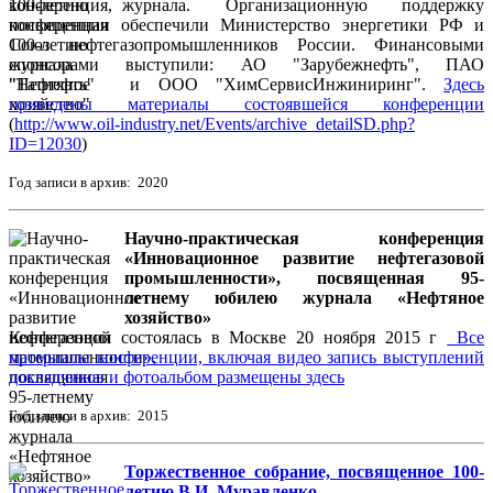
100-летию журнала. Организационную поддержку
конференции обеспечили Министерство энергетики РФ и
Союз нефтегазопромышленников России. Финансовыми
спонсорами выступили: АО "Зарубежнефть", ПАО
"Татнефть" и ООО "ХимСервисИнжиниринг".
Здесь
приведены материалы состоявшейся конференции
(
http://www.oil-industry.net/Events/archive_detailSD.php?
ID=12030
)
Год записи в архив: 2020
Научно-практическая конференция
«Инновационное развитие нефтегазовой
промышленности», посвященная 95-
летнему юбилею журнала «Нефтяное
хозяйство»
Конференция состоялась в Москве 20 ноября 2015 г
Все
материалы конференции, включая видео запись выступлений
докладчиков и фотоальбом размещены здесь
Год записи в архив: 2015
Торжественное собрание, посвященное 100-
летию В.И. Муравленко