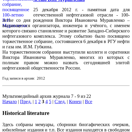
25 декабря 2012 г. - памятная дата для
отечественной нефтегазовой отрасли - 100-
летие со дня рождения Виктора Ивановича Муравленко –
выдающегося организатора, инженера и учёного, с именем
которого связано становление и развитие Западно-Сибирского
нефтегазового комплекса. Этому событию было посвящено
торжественное собрание, состоявшееся 6 декабря в РГУ нефти
и газа им. И.М. Губкина.
На торжественном собрании выступили коллеги и соратники
Виктора Ивановича Муравленко, многих из которых с
полным правом можно назвать сегодняшней элитой
нефтегазовой общественности России.
Год записи в архив: 2012
Мультимедийный архив журнала 7 - 9 из 22
Начало
|
Пред.
|
1
2
3
4
5
|
След.
|
Конец
|
Все
Historical literature
Здесь собраны мемуары, сборники биогафических очерков,
юбилейные издания и т.п. Все издания находятся в свободном