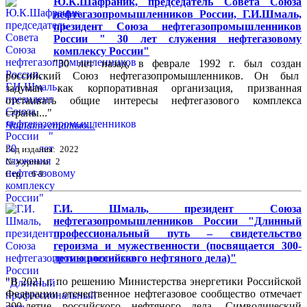
Ю.К.Шафраник, председатель Совета Союза
нефтегазопромышленников России, Г.И.Шмаль,
президент Союза нефтегазопромышленников
России " 30 лет служения нефтегазовому
комплексу России"
"30 лет назад, в феврале 1992 г. был создан
российский Союз нефтегазопромышленников. Он был
задуман как корпоративная организация, призванная
отстаивать общие интересы нефтегазового комплекса
страны..."
Читать статью...
Год издания: 2022
№ журнала: 2
Стр. : 6-9
Г.И. Шмаль, президент Союза
нефтегазопромышленников России "Длинный
профессиональный путь – свидетельство
героизма и мужественности (посвящается 300-
летию российского нефтяного дела)"
"В 2021 г. по решению Министерства энергетики Российской
Федерации отечественное нефтегазовое сообщество отмечает
300-летие российского нефтяного дела. Символический