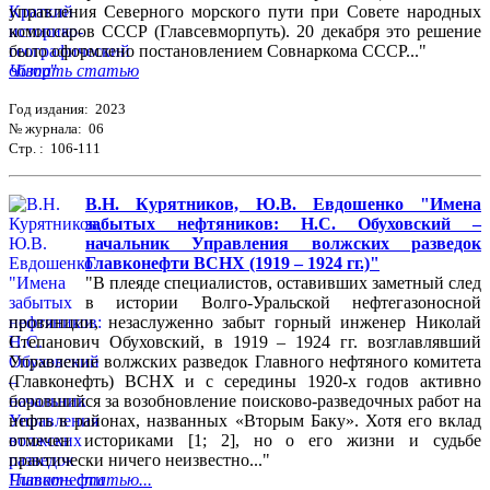
управления Северного морского пути при Совете народных
комиссаров СССР (Главсевморпуть). 20 декабря это решение
было оформлено постановлением Совнаркома СССР..."
Читать статью
Год издания: 2023
№ журнала: 06
Стр. : 106-111
В.Н. Курятников, Ю.В. Евдошенко "Имена
забытых нефтяников: Н.С. Обуховский –
начальник Управления волжских разведок
Главконефти ВСНХ (1919 – 1924 гг.)"
"В плеяде специалистов, оставивших заметный след
в истории Волго-Уральской нефтегазоносной
провинции, незаслуженно забыт горный инженер Николай
Степанович Обуховский, в 1919 – 1924 гг. возглавлявший
Управление волжских разведок Главного нефтяного комитета
(Главконефть) ВСНХ и с середины 1920-х годов активно
боровшийся за возобновление поисково-разведочных работ на
нефть в районах, названных «Вторым Баку». Хотя его вклад
отмечен историками [1; 2], но о его жизни и судьбе
практически ничего неизвестно..."
Читать статью...