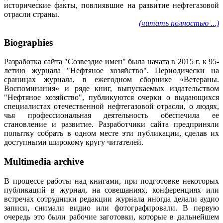
исторические факты, повлиявшие на развитие нефтегазовой
отрасли страны.
(читать полностью ...)
Biographies
Разработка сайта "Созвездие имен" была начата в 2015 г. к 95-
летию журнала "Нефтяное хозяйство". Периодически на
сраницах журнала, в ежегодном сборнике «Ветераны.
Воспоминания» и ряде книг, выпускаемых издательством
"Нефтяное хозяйство", публикуются очерки о выдающихся
специалистах отечественной нефтегазовой отрасли, о людях,
чья профессиональная деятельность обеспечила ее
становление и развитие. Разработчики сайта предприняли
попытку собрать в одном месте эти публикации, сделав их
доступными широкому кругу читателей.
Multimedia archive
В процессе работы над книгами, при подготовке некоторых
публикаций в журнал, на совещаниях, конференциях или
встречах сотрудники редакции журнала иногда делали аудио
записи, снимали видио или фотографировали. В первую
очередь это были рабочие заготовки, которые в дальнейшем