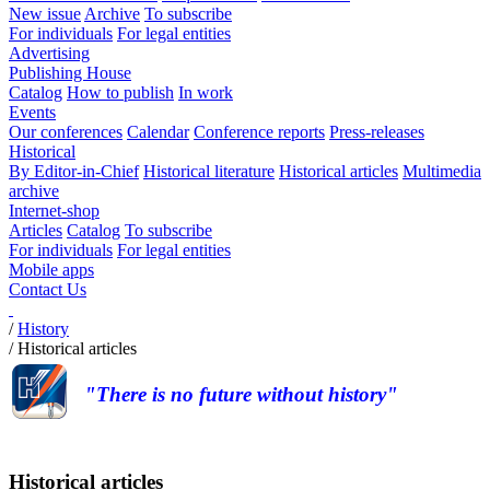
New issue
Archive
To subscribe
For individuals
For legal entities
Advertising
Publishing House
Catalog
How to publish
In work
Events
Our conferences
Calendar
Conference reports
Press-releases
Historical
By Editor-in-Chief
Historical literature
Historical articles
Multimedia
archive
Internet-shop
Articles
Catalog
To subscribe
For individuals
For legal entities
Mobile apps
Contact Us
/
History
/
Historical articles
"There is no future without history"
Historical articles