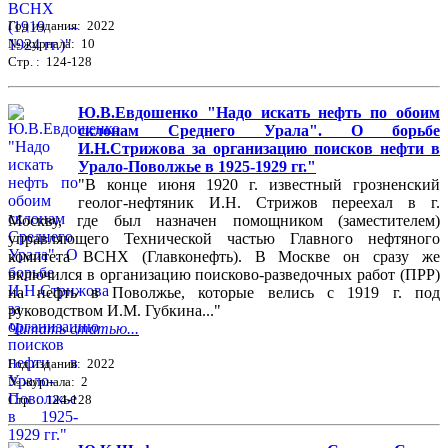
Год издания: 2022
№ журнала: 10
Стр. : 124-128
Ю.В.Евдошенко "Надо искать нефть по обоим
склонам Среднего Урала". О борьбе
И.Н.Стрижова за организацию поисков нефти в
Урало-Поволжье в 1925-1929 гг."
"В конце июня 1920 г. известный грозненский
геолог-нефтяник И.Н. Стрижов переехал в г.
Москву, где был назначен помощником (заместителем)
управляющего Технической частью Главного нефтяного
комитета ВСНХ (Главконефть). В Москве он сразу же
включился в организацию поисково-разведочных работ (ПРР)
на нефть в Поволжье, которые велись с 1919 г. под
руководством И.М. Губкина..."
Читать статью...
Год издания: 2022
№ журнала: 2
Стр. : 124-128