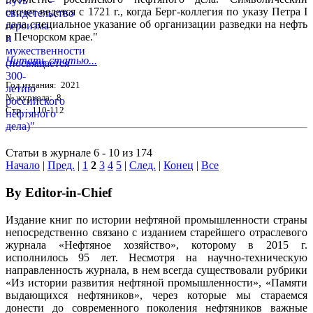
отсчет ведется с 1721 г., когда Берг-коллегия по указу Петра I
дала специальное указание об организации разведки на нефть
в Печорском крае."
Читать статью...
Год издания: 2021
№ журнала: 8
Стр. : 110-112
Статьи в журнале 6 - 10 из 174
Начало
|
Пред.
|
1
2
3
4
5
|
След.
|
Конец
|
Все
By Editor-in-Chief
Издание книг по истории нефтяной промышленности страны
непосредственно связано с изданием старейшего отраслевого
журнала «Нефтяное хозяйство», которому в 2015 г.
исполнилось 95 лет. Несмотря на научно-техническую
направленность журнала, в нем всегда существовали рубрики
«Из истории развития нефтяной промышленности», «Памяти
выдающихся нефтяников», через которые мы стараемся
донести до современного поколения нефтяников важные