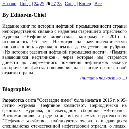
Начало
|
Пред.
|
24
25
26
27
28
|
След.
|
Конец
|
Все
By Editor-in-Chief
Издание книг по истории нефтяной промышленности страны
непосредственно связано с изданием старейшего отраслевого
журнала «Нефтяное хозяйство», которому в 2015 г.
исполнилось 95 лет. Несмотря на научно-техническую
направленность журнала, в нем всегда существовали рубрики
«Из истории развития нефтяной промышленности», «Памяти
выдающихся нефтяников», через которые мы стараемся
донести до современного поколения нефтяников важные
исторические факты, повлиявшие на развитие нефтегазовой
отрасли страны.
(читать полностью ...)
Biographies
Разработка сайта "Созвездие имен" была начата в 2015 г. к 95-
летию журнала "Нефтяное хозяйство". Периодически на
сраницах журнала, в ежегодном сборнике «Ветераны.
Воспоминания» и ряде книг, выпускаемых издательством
"Нефтяное хозяйство", публикуются очерки о выдающихся
специалистах отечественной нефтегазовой отрасли, о людях,