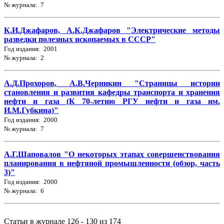
№ журнала: 7
К.И.Джафаров, А.К.Джафаров "Электрические методы
разведки полезных ископаемых в СССР"
Год издания: 2001
№ журнала: 2
А.Д.Прохоров, А.В.Черникин "Страницы истории
становления и развития кафедры транспорта и хранения
нефти и газа (К 70-летию РГУ нефти и газа им.
И.М.Губкина)"
Год издания: 2000
№ журнала: 7
А.Г.Шаповалов "О некоторых этапах совершенствования
планирования в нефтяной промышленности (обзор, часть
3)"
Год издания: 2000
№ журнала: 6
Статьи в журнале 126 - 130 из 174