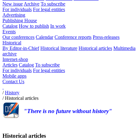
New issue
Archive
To subscribe
For individuals
For legal entities
Advertising
Publishing House
Catalog
How to publish
In work
Events
Our conferences
Calendar
Conference reports
Press-releases
Historical
By Editor-in-Chief
Historical literature
Historical articles
Multimedia
archive
Internet-shop
Articles
Catalog
To subscribe
For individuals
For legal entities
Mobile apps
Contact Us
/
History
/
Historical articles
"There is no future without history"
Historical articles